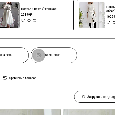
Плать
Платье 'Снежок' женское
образ
20899₽
1029
сна-лето
Осень-зима
Сравнение товаров
Загрузить преды