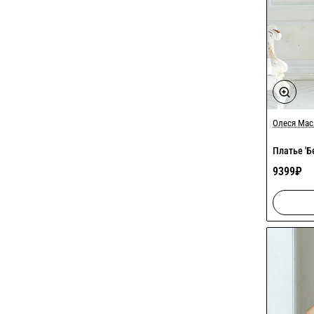
Олеся Ма
Платье 'Б
9399₽