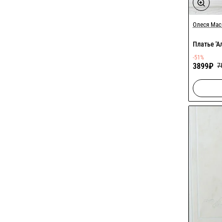
Акция
Олеся Ма
Платье 'А
-51%
3899₽
7