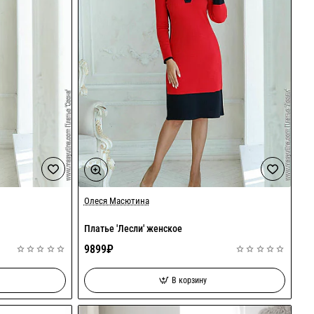
Олеся Масютина
Платье 'Лесли' женское
9899₽
В корзину