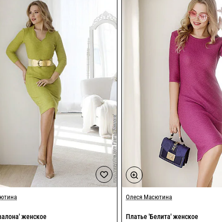
сютина
Олеся Масютина
валона' женское
Платье 'Белита' женское