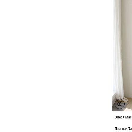
Олеся Ма
Платье 'А