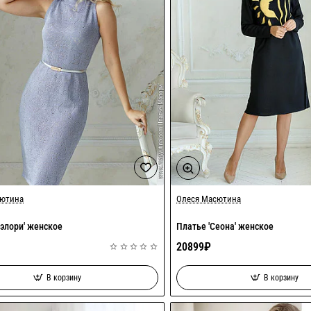
сютина
Олеся Масютина
элори' женское
Платье 'Сеона' женское
20899₽
В корзину
В корзину