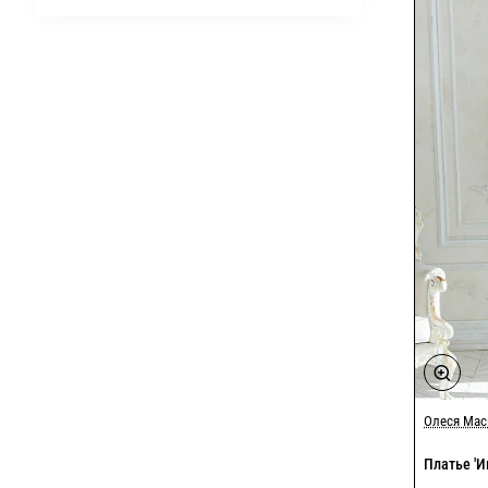
Олеся Ма
Платье 'И