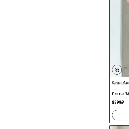
Олеся Ма
Платье 'М
8899₽