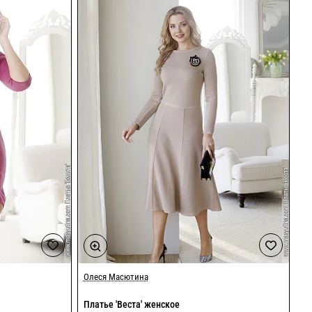
Олеся Масютина
Платье 'Веста' женское