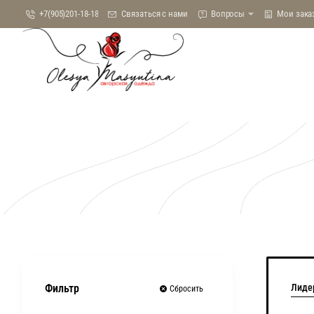
+7(905)201-18-18
Связаться с нами
Вопросы
Мои зака
Лидер
Фильтр
Сбросить