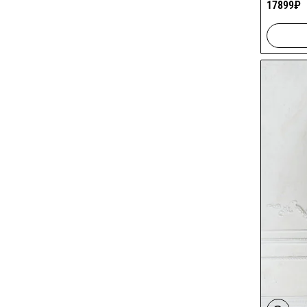
17899₽