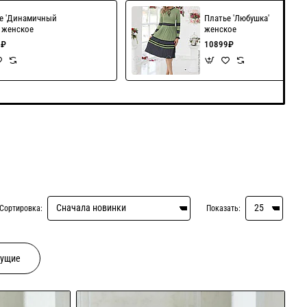
е 'Динамичный
Платье 'Любушка'
' женское
женское
9₽
10899₽
Сортировка:
Показать:
дущие