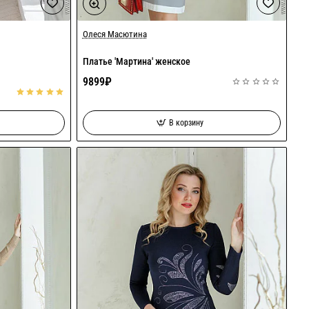
Олеся Масютина
Платье 'Мартина' женское
9899₽
В корзину