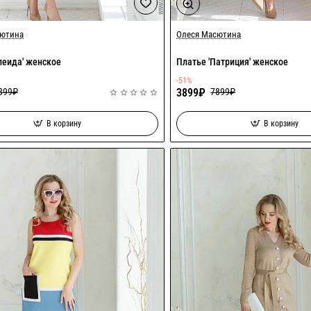
Акция
сютина
Олеся Масютина
леида' женское
Платье 'Патриция' женское
-51%
899₽
3899₽
7899₽
В корзину
В корзину