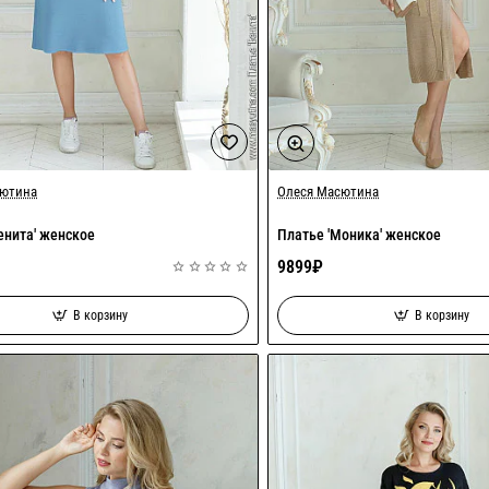
сютина
Олеся Масютина
енита' женское
Платье 'Моника' женское
9899₽
В корзину
В корзину