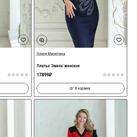
Олеся Масютина
Платье 'Эмель' женское
17899₽
В корзину