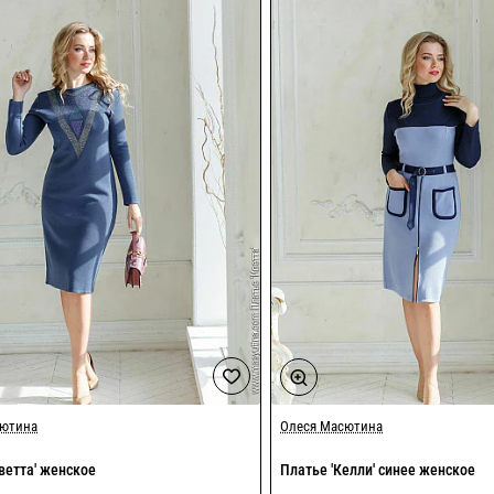
сютина
Олеся Масютина
ветта' женское
Платье 'Келли' синее женское