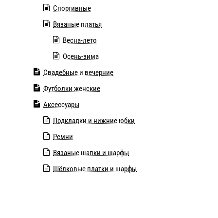
Спортивные
Вязаные платья
Весна-лето
Осень-зима
Свадебные и вечерние
Футболки женские
Аксессуары
Подкладки и нижние юбки
Ремни
Вязаные шапки и шарфы
Шёлковые платки и шарфы