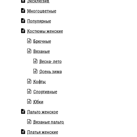
Эксклюзив
Многоцветные
Популярные
Костюмы женские
Брючные
Вязаные
Весна- лето
Осень зима
Кофты
Спортивные
Юбки
Пальто женское
Вязаные пальто
Платья женские