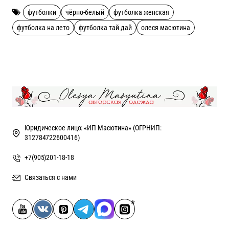
футболки
чёрно-белый
футболка женская
к.
футболка на лето
футболка тай дай
олеся масютина
принт в структуре ткани, а не наклеен или напечатан сверху,
без посторонних резиновых запахов!
Рекомендации по уходу ручная стирка
Юридическое лицо: «ИП Масютина» (ОГРНИП:
312784722600416)
+7(905)201-18-18
Связаться с нами