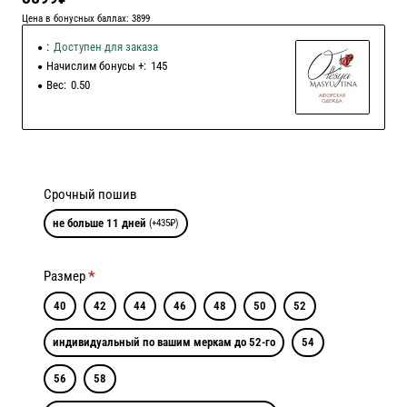
Цена в бонусных баллах: 3899
:
Доступен для заказа
Начислим бонусы +:
145
Вес:
0.50
Срочный пошив
не больше 11 дней
(+435₽)
Размер
40
42
44
46
48
50
52
индивидуальный по вашим меркам до 52-го
54
56
58