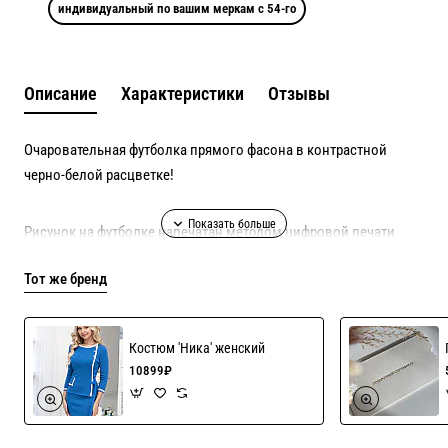
индивидуальный по вашим меркам с 54-го
Описание
Характеристики
Отзывы
Очаровательная футболка прямого фасона в контрастной
черно-белой расцветке!
Рисунок на футболке напечатан методом цифровой печати
Digital на натуральной ткани!
Тот же бренд
Состав: 92% хлопок, 8% эластан, самое лучшее качество
компакт-пенье, плотность 180 гр!
Костюм 'Ника' женский
10899₽
Рисунок долговечный, не линяет, не отваливается, не
выцветает т.