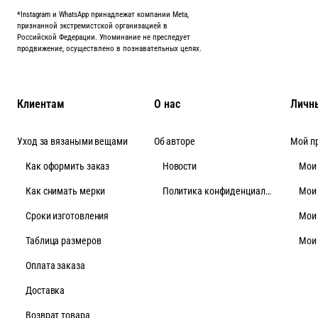
*Instagram и WhatsApp принадлежат компании Meta,
признанной экстремистской организацией в
Российской Федерации. Упоминание не преследует
продвижение, осуществлено в познавательных целях.
Клиентам
О нас
Личн
Уход за вязаными вещами
Об авторе
Мой п
Как оформить заказ
Новости
Мои
Как снимать мерки
Политика конфиденциальности
Мои
Cроки изготовления
Мои
Таблица размеров
Мои
Оплата заказа
Доставка
Возврат товара