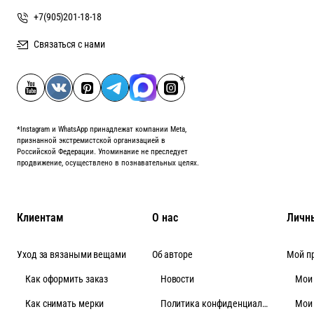
+7(905)201-18-18
Связаться с нами
*Instagram и WhatsApp принадлежат компании Meta,
признанной экстремистской организацией в
Российской Федерации. Упоминание не преследует
продвижение, осуществлено в познавательных целях.
Клиентам
О нас
Личн
Уход за вязаными вещами
Об авторе
Мой п
Как оформить заказ
Новости
Мои
Как снимать мерки
Политика конфиденциальности
Мои