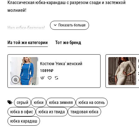
Классическая юбка-карандаш с разрезом сзади и застежкой
молнией!
Низ юбки-бахрома!
Из той же категории
Тот же бренд
Сшита из плотной осенне-зимней твидовой ткани, на
подкладке!
Костюм 'Ника' женский
В наличии стандартные размеры 42-52, индивидуального
10899₽
пошива в данной модели нет!
Состав 100% полиэстер.
серый
юбки
юбка зимняя
юбка на осень
юбка в офис
юбка из твида
твидовая юбка
юбка карадаш