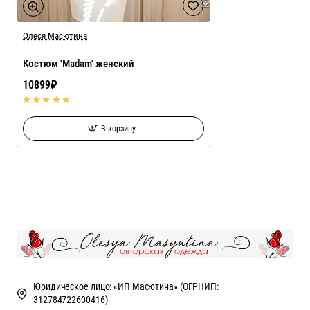
Олеся Масютина
Костюм 'Madam' женский
10899₽
В корзину
Юридическое лицо: «ИП Масютина» (ОГРНИП:
312784722600416)