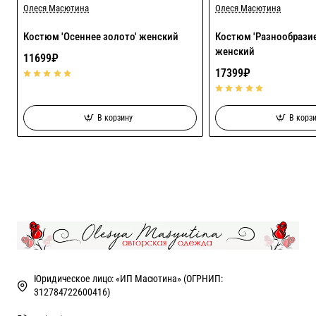
Олеся Масютина
Олеся Масютина
Костюм 'Осеннее золото' женский
Костюм 'Разнообразие
женский
11699₽
17399₽
В корзину
В корз
Юридическое лицо: «ИП Масютина» (ОГРНИП:
312784722600416)