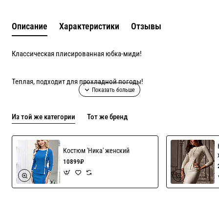
Описание
Характеристики
Отзывы
Классическая плисированная юбка-миди!
Теплая, подходит для прохладной погоды!
На широкой резинке на талии (3,5-4 см)!
Из той же категории
Тот же бренд
Возможен пошив в полушерсти ( более 40 цветов) или
вискозе с хлопком( более 15 цветов)
Костюм 'Ника' женский
10899₽
Вяжем любые размеры до 54 го, нужной вам длины!
Блуза как на фото представлена для примера, сосбтвенность
стилиста!