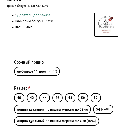
Цена в бонусных баллах: 6699
:
Доступен для заказа
Начислим бонусы +:
285
Вес:
0.50кг
Срочный пошив
не больше 11 дней
(+855₽)
Размер
40
42
44
46
48
50
52
индивидуальный по вашим меркам до 52-го
54
(+570₽)
индивидуальный по вашим меркам с 54-го
(+570₽)