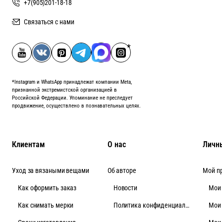
+7(905)201-18-18
Связаться с нами
*Instagram и WhatsApp принадлежат компании Meta,
признанной экстремистской организацией в
Российской Федерации. Упоминание не преследует
продвижение, осуществлено в познавательных целях.
Клиентам
О нас
Личн
Уход за вязаными вещами
Об авторе
Мой п
Как оформить заказ
Новости
Мои
Как снимать мерки
Политика конфиденциальности
Мои