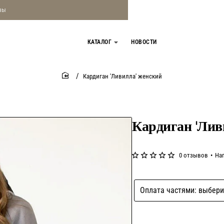
зы
КАТАЛОГ
НОВОСТИ
Кардиган 'Ливилла' женский
home
Кардиган 'Лив
0 отзывов
•
На
Оплата частями: выбери