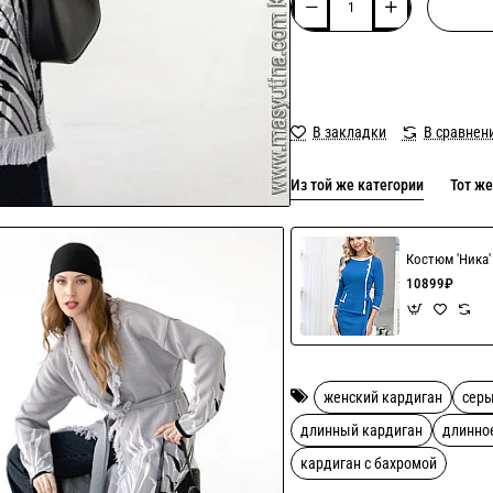
В закладки
В сравнен
Из той же категории
Тот же
Костюм 'Ника
10899₽
женский кардиган
сер
длинный кардиган
длинно
кардиган с бахромой