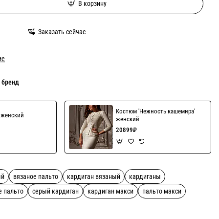
В корзину
Заказать сейчас
ие
 бренд
Костюм 'Нежность кашемира'
' женский
женский
20899₽
ый
вязаное пальто
кардиган вязаный
кардиганы
е пальто
серый кардиган
кардиган макси
пальто макси