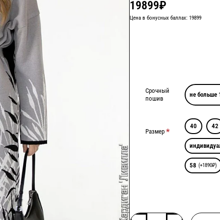
19899₽
Цена в бонусных баллах: 19899
Срочный
не больше 
пошив
40
42
Размер
индивидуа
58
(+1890₽)