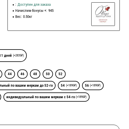
:
Доступен для заказа
Начислим бонусы +:
945
Вес:
0.50кг
11 дней
(+2835₽)
44
46
48
50
52
льный по вашим меркам до 52-го
54
56
(+1890₽)
(+1890₽)
индивидуальный по вашим меркам с 54-го
(+1890₽)