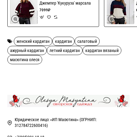
Возможен пошив в нескольких цветах, актуальные оттенки в
Джемпер 'Кукуруза' марсала
наличии уточняйте!
7099₽
женский кардиган
кардиган
салатовый
ажурный кардиган
летний кардиган
кардиган вязаный
масютина олеся
Юридическое лицо: «ИП Масютина» (ОГРНИП:
312784722600416)