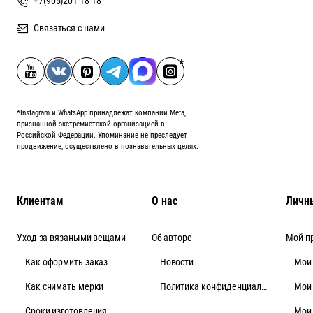
+7(905)201-18-18
Связаться с нами
*Instagram и WhatsApp принадлежат компании Meta,
признанной экстремистской организацией в
Российской Федерации. Упоминание не преследует
продвижение, осуществлено в познавательных целях.
Клиентам
О нас
Личн
Уход за вязаными вещами
Об авторе
Мой п
Как оформить заказ
Новости
Мои
Как снимать мерки
Политика конфиденциальности
Мои
Cроки изготовления
Мои