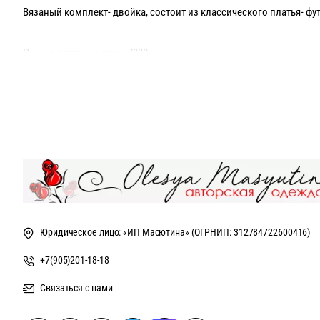
Вязаный комплект- двойка, состоит из классического платья- фут
Платье отдельно стоит 7900
Кардиган отдельно стоит 8500
Комплектом покупать выгоднее!
Цвет кардигана может быть любой на ваш вкус, платье и апплика
Юридическое лицо: «ИП Масютина» (ОГРНИП: 312784722600416)
+7(905)201-18-18
Связаться с нами