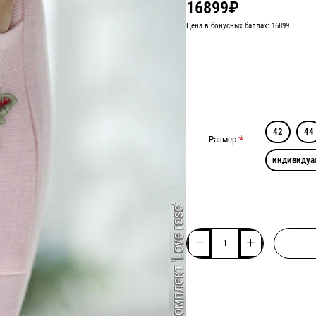
16899₽
Цена в бонусных баллах: 16899
42
44
Размер
индивидуа