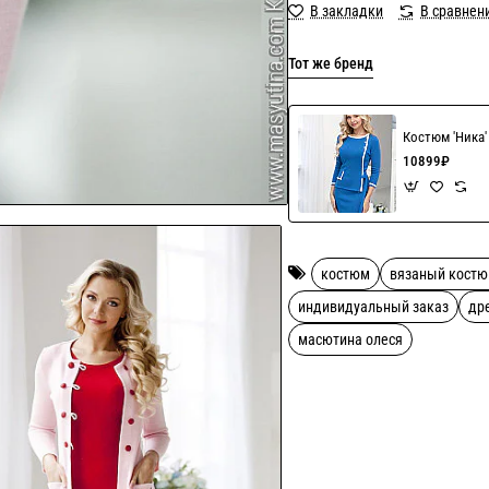
В закладки
В сравнен
Тот же бренд
Костюм 'Ника
10899₽
костюм
вязаный кост
индивидуальный заказ
др
масютина олеся