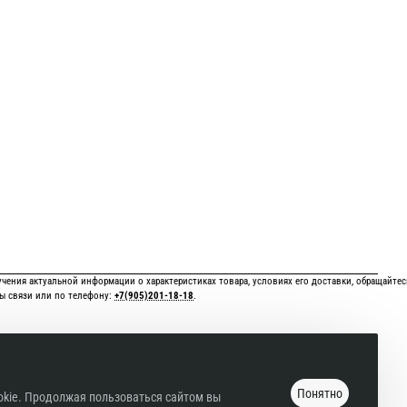
чения актуальной информации о характеристиках товара, условиях его доставки, обращайтес
ы связи или по телефону:
+7(905)201-18-18
.
ttps://shop.masyutina.com
обязательна!
Онлайн оплата картой
Понятно
okie. Продолжая пользоваться сайтом вы