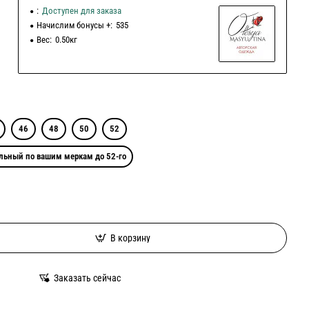
:
Доступен для заказа
Начислим бонусы +:
535
Вес:
0.50кг
46
48
50
52
льный по вашим меркам до 52-го
В корзину
Заказать сейчас