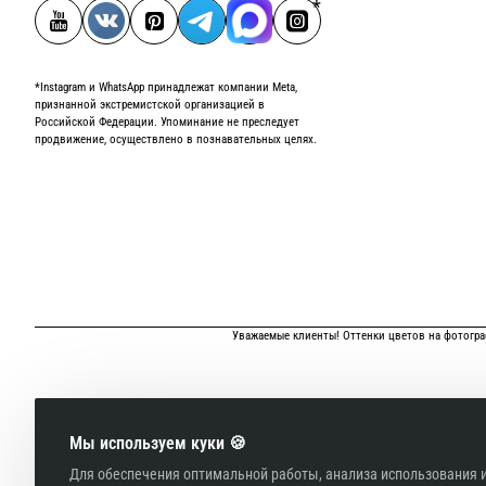
*Instagram и WhatsApp принадлежат компании Meta,
признанной экстремистской организацией в
Российской Федерации. Упоминание не преследует
продвижение, осуществлено в познавательных целях.
Уважаемые клиенты! Оттенки цветов на фотограф
Мы используем куки 🍪
Для обеспечения оптимальной работы, анализа использования и
Авторская одежда от Олеси Масютиной | Официальный сайт | Платья от произ