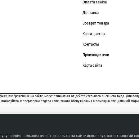
Оплата заказа
Доставка
Возврат товара
Карта цветов
Контакты
Производители
Карта сайта
иях, изображенных на сайте, могут отличаться от действительного внешнего вида. Для полу
пожалуйста, к операторам отдела клиентского обслуживания с помощью специальной форм
При полном или частичном использовании материалов сайта активная ссылка на
h
 улучшения пользовательского опыта на сайте используются технологии co
водителя. Интернет-ателье, онлайн-каталог, доставка по всей