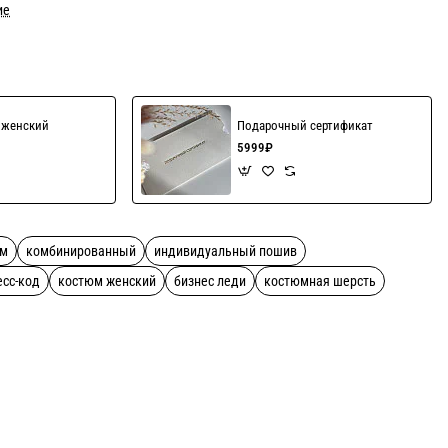
ие
' женский
Подарочный сертификат
5999₽
юм
комбинированный
индивидуальный пошив
есс-код
костюм женский
бизнес леди
костюмная шерсть