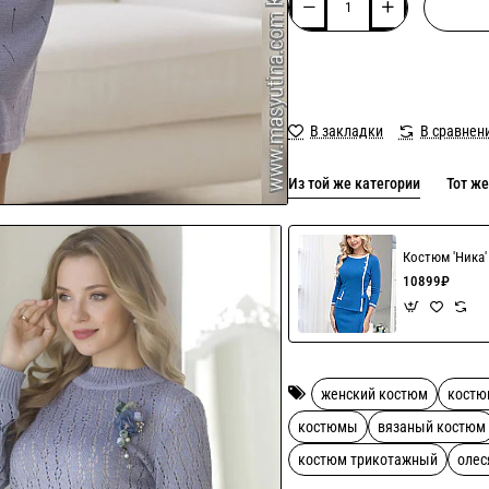
В закладки
В сравнен
Из той же категории
Тот же
Костюм 'Ника
10899₽
женский костюм
костю
костюмы
вязаный костюм
костюм трикотажный
олес