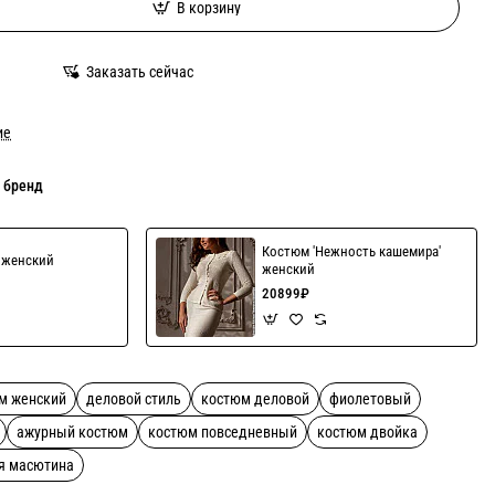
В корзину
Заказать сейчас
ие
 бренд
Костюм 'Нежность кашемира'
' женский
женский
20899₽
м женский
деловой стиль
костюм деловой
фиолетовый
ажурный костюм
костюм повседневный
костюм двойка
я масютина