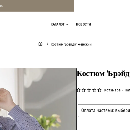
зы
КАТАЛОГ
НОВОСТИ
Костюм 'Брэйди' женский
home
Костюм 'Брэйд
0 отзывов
•
На
Оплата частями: выбери