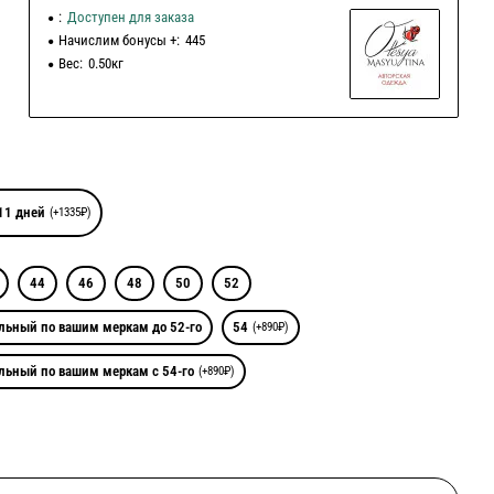
:
Доступен для заказа
Начислим бонусы +:
445
Вес:
0.50кг
11 дней
(+1335₽)
44
46
48
50
52
льный по вашим меркам до 52-го
54
(+890₽)
льный по вашим меркам с 54-го
(+890₽)