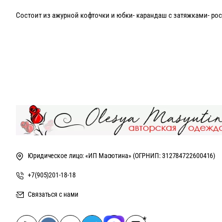
Состоит из ажурной кофточки и юбки- карандаш с затяжками- ро
Юбка не значительно просвечивает, при желании на юбку можно д
Возможен пошив в других цветах, актуальные оттенки в наличии 
Брошь 'Нежный цветок' синяя
как на фото продае
Рекомендации по уходу ручная стирка
Юридическое лицо: «ИП Масютина» (ОГРНИП: 312784722600416)
+7(905)201-18-18
Связаться с нами