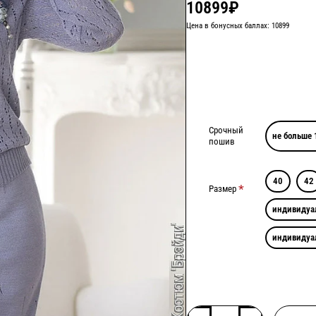
10899₽
Цена в бонусных баллах: 10899
Срочный
не больше 
пошив
40
42
Размер
индивидуа
индивидуа