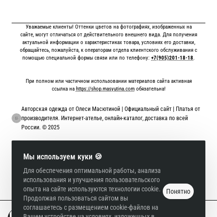
Уважаемые клиенты! Оттенки цветов на фотографиях, изображенных на
сайте, могут отличаться от действительного внешнего вида. Для получения
актуальной информации о характеристиках товара, условиях его доставки,
обращайтесь, пожалуйста, к операторам отдела клиентского обслуживания с
помощью специальной формы связи или по телефону:
+7(905)201-18-18
.
При полном или частичном использовании материалов сайта активная
ссылка на
https://shop.masyutina.com
обязательна!
Авторская одежда от Олеси Масютиной | Официальный сайт | Платья от
производителя. Интернет-ателье, онлайн-каталог, доставка по всей
России. © 2025
Онлайн оплата картой
Мы используем куки 🍪
Для обеспечения оптимальной работы, анализа
использования и улучшения пользовательского
опыта на сайте используются технологии cookie.
Понятно
Продолжая пользоваться сайтом вы
соглашаетесь с размещением cookie-файлов на
Вашем устройстве на условиях, изложенных в