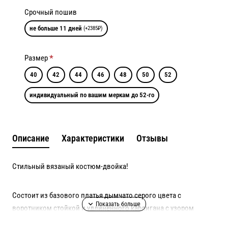
Срочный пошив
не больше 11 дней
(+2385₽)
Размер
40
42
44
46
48
50
52
индивидуальный по вашим меркам до 52-го
Описание
Характеристики
Отзывы
Стильный вязаный костюм-двойка!
Состоит из базового платья дымчато серого цвета с
воротником стойкой и удлиненного кардигана с узором
'гусиная лапка'с поясом!