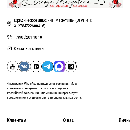
Юридическое лицо: «ИП Масютина» (ОГРНИП:
312784722600416)
+7(905)201-18-18
Связаться с нами
*Instagram и WhatsApp принадлежат компании Meta,
признанной экстремистской организацией в
Российской Федерации. Упоминание не преследует
продвижение, осуществлено в познавательных целях.
Клиентам
О нас
Личн