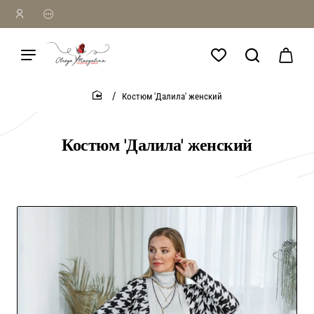
Костюм 'Далила' женский
home
Костюм 'Далила' женский