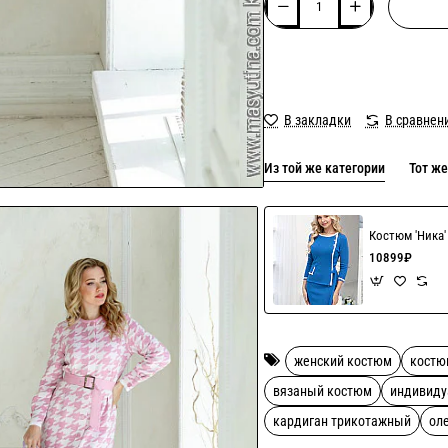
В закладки
В сравнен
Из той же категории
Тот же
Костюм 'Ника
10899₽
женский костюм
костю
вязаный костюм
индивиду
кардиган трикотажный
ол