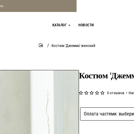
зы
КАТАЛОГ
НОВОСТИ
Костюм 'Джемма' женский
home
Костюм 'Джемм
0 отзывов
•
На
Оплата частями: выбери