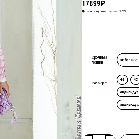
17899₽
Цена в бонусных баллах: 17899
Срочный
не больше 
пошив
40
42
Размер
индивидуа
индивидуа