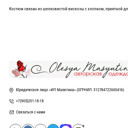
Костюм связан из шелковистой вискозы с хлопком, приятной дл
В кардигане присутствует деликатная ниточка розового люрекса!
Возможен пошив только в цвете как на фото, доступны размеры 4
В кардигане на талии и рукавах защипы!
Юридическое лицо: «ИП Масютина» (ОГРНИП: 312784722600416)
+7(905)201-18-18
Связаться с нами