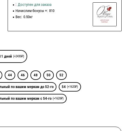
:
Доступен для заказа
Начислим бонусы +:
810
Вес:
0.50кг
11 дней
(+2430₽)
44
46
48
50
52
льный по вашим меркам до 52-го
54
(+1620₽)
льный по вашим меркам с 54-го
(+1620₽)