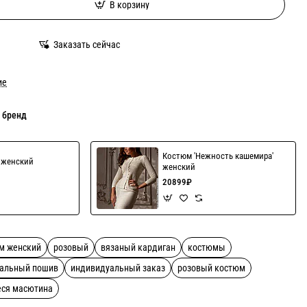
В корзину
Заказать сейчас
ие
 бренд
Костюм 'Нежность кашемира'
' женский
женский
20899₽
м женский
розовый
вязаный кардиган
костюмы
альный пошив
индивидуальный заказ
розовый костюм
еся масютина