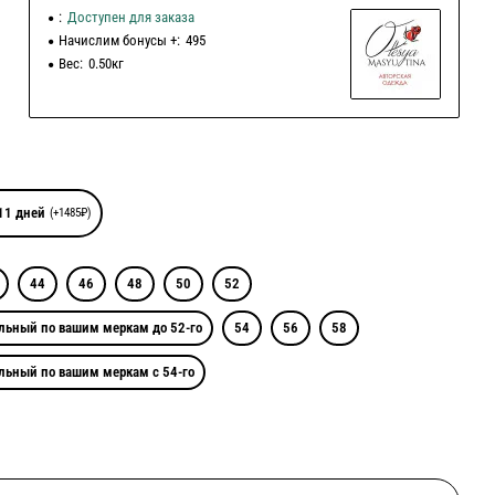
:
Доступен для заказа
Начислим бонусы +:
495
Вес:
0.50кг
11 дней
(+1485₽)
44
46
48
50
52
льный по вашим меркам до 52-го
54
56
58
льный по вашим меркам с 54-го