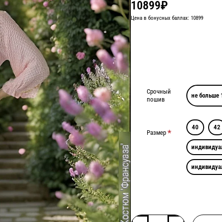
10899₽
Цена в бонусных баллах: 10899
Срочный
не больше 
пошив
40
42
Размер
индивидуа
индивидуа