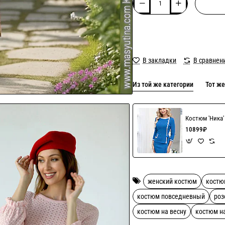
В закладки
В сравнен
Из той же категории
Тот же
Костюм 'Ника
10899₽
женский костюм
костю
костюм повседневный
роз
костюм на весну
костюм н