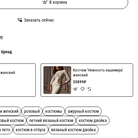
В корзину
Заказать сейчас
ие
 бренд
Костюм 'Нежность кашемира'
' женский
женский
20899₽
м женский
розовый
костюмы
ажурный костюм
овый костюм
летний вязаный костюм
костюм двойка
а лето
костюм в отпуск
вязаный костюм двойка