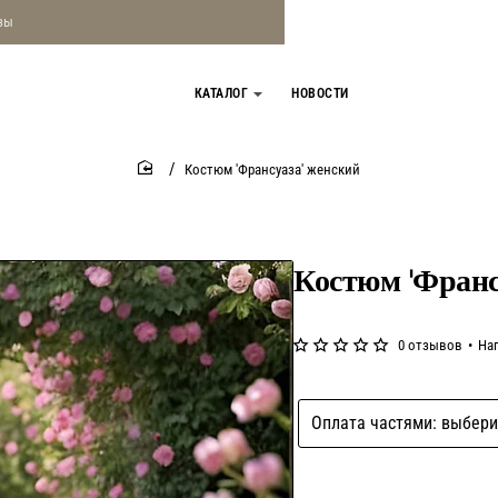
зы
КАТАЛОГ
НОВОСТИ
Костюм 'Франсуаза' женский
home
Костюм 'Франс
0 отзывов
•
На
Оплата частями: выбери