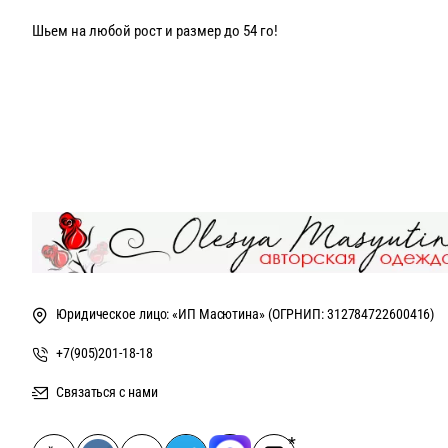
Шьем на любой рост и размер до 54 го!
Состав верха- 50% вискоза, 50% хлопок, юбка- 100% полиэстер.
Юридическое лицо: «ИП Масютина» (ОГРНИП: 312784722600416)
+7(905)201-18-18
Связаться с нами