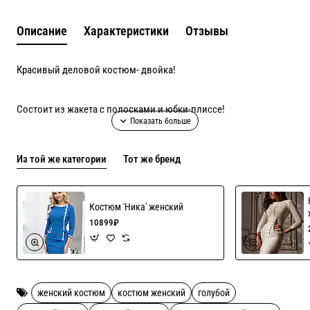
Описание
Характеристики
Отзывы
Красивый деловой костюм- двойка!
Состоит из жакета с полосками и юбки-плиссе!
Возможен пошив в летней вискозе с хлопком или
Из той же категории
Тот же бренд
цвета на выбор
полушерсти,
Костюм 'Ника' женский
10899₽
женский костюм
костюм женский
голубой