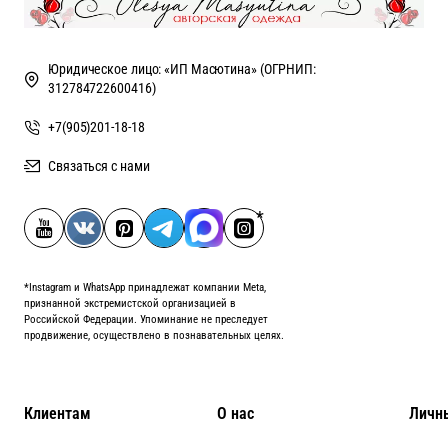
Юридическое лицо: «ИП Масютина» (ОГРНИП:
312784722600416)
+7(905)201-18-18
Связаться с нами
*Instagram и WhatsApp принадлежат компании Meta,
признанной экстремистской организацией в
Российской Федерации. Упоминание не преследует
продвижение, осуществлено в познавательных целях.
Клиентам
О нас
Личн