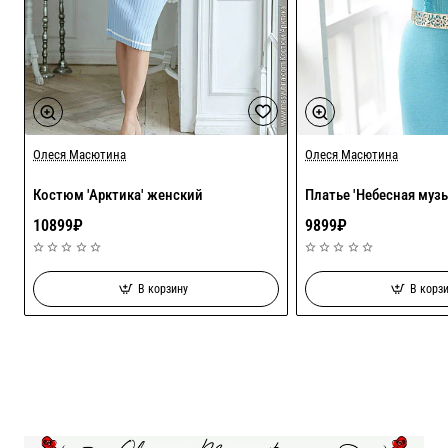
Олеся Масютина
Олеся Масютина
Костюм 'Арктика' женский
Платье 'Небесная муз
10899₽
9899₽
В корзину
В корз