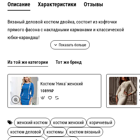
Описание
Характеристики
Отзывы
Вязаный деловой костюм двойка, состоит из кофточки
прямого фасона с накладными карманами и классической
юбки-карандаш!
Возможен пошив в более чем 30 цветах полушерсти или
Из той же категории
Тот же бренд
вискозы с хлопком, актуальный цвета в наличии уточняйте!
Индивидуальный пошив до 54 го размера включен в цену!
Костюм 'Ника' женский
10899₽
Рекомендации по уходу ручная стирка
женский костюм
костюм женский
коричневый
костюм деловой
костюмы
костюм вязаный