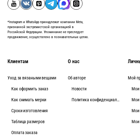
*Instagram и WhatsApp принадлежат компании Meta,
признанной экстремистской организацией в
Российской Федерации. Упоминание не преследует
продвижение, осуществлено в познавательных целях.
Клиентам
О нас
Личн
Уход за вязаными вещами
Об авторе
Мой п
Как оформить заказ
Новости
Мои
Как снимать мерки
Политика конфиденциальности
Мои
Cроки изготовления
Мои
Таблица размеров
Мои
Оплата заказа