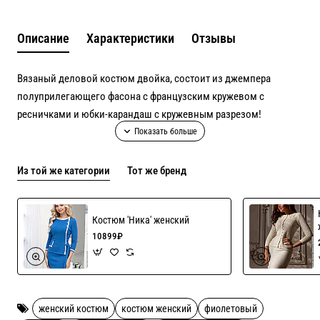
Описание
Характеристики
Отзывы
Вязаный деловой костюм двойка, состоит из джемпера
полуприлегающего фасона с французским кружевом с
ресничками и юбки-карандаш с кружевным разрезом!
Возможен пошив в других цветах, актуальные оттенки в
Из той же категории
Тот же бренд
наличии уточняйте!
Рекомендации по уходу ручная стирка
Костюм 'Ника' женский
10899₽
женский костюм
костюм женский
фиолетовый