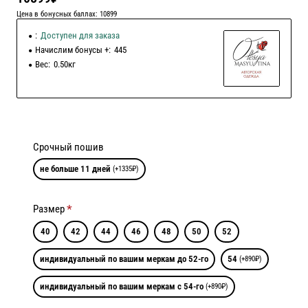
Цена в бонусных баллах: 10899
:
Доступен для заказа
Начислим бонусы +:
445
Вес:
0.50кг
Срочный пошив
не больше 11 дней
(+1335₽)
Размер
40
42
44
46
48
50
52
индивидуальный по вашим меркам до 52-го
54
(+890₽)
индивидуальный по вашим меркам с 54-го
(+890₽)