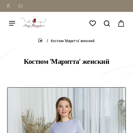
Костюм 'Маритта' женский
home
Костюм 'Маритта' женский