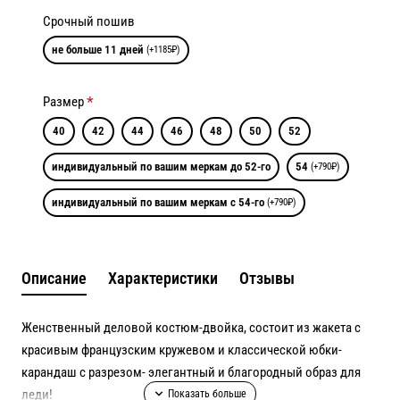
Срочный пошив
не больше 11 дней
(+1185₽)
Размер
40
42
44
46
48
50
52
индивидуальный по вашим меркам до 52-го
54
(+790₽)
индивидуальный по вашим меркам с 54-го
(+790₽)
Описание
Характеристики
Отзывы
Женственный деловой костюм-двойка, состоит из жакета с
красивым французским кружевом и классической юбки-
карандаш с разрезом- элегантный и благородный образ для
леди!