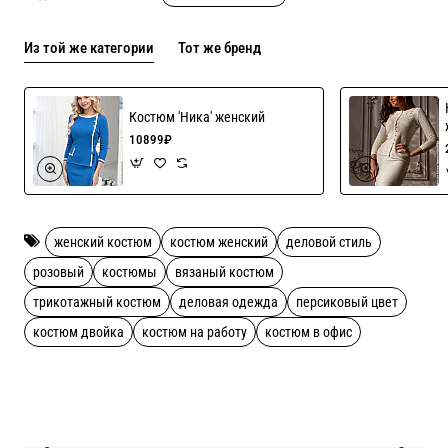
Из той же категории
Тот же бренд
Связан из шелковистой вискозы с хлопком, приятной для
кожи!
Костюм 'Ника' женский
Рекомендации по уходу ручная стирка
10899₽
женский костюм
костюм женский
деловой стиль
розовый
костюмы
вязаный костюм
трикотажный костюм
деловая одежда
персиковый цвет
костюм двойка
костюм на работу
костюм в офис