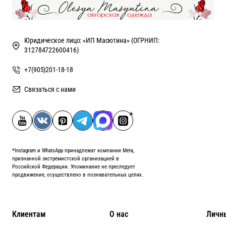
Юридическое лицо: «ИП Масютина» (ОГРНИП:
312784722600416)
+7(905)201-18-18
Связаться с нами
*Instagram и WhatsApp принадлежат компании Meta,
признанной экстремистской организацией в
Российской Федерации. Упоминание не преследует
продвижение, осуществлено в познавательных целях.
Клиентам
О нас
Личн