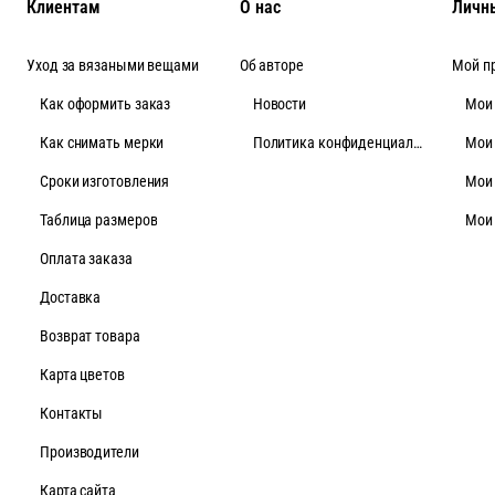
Клиентам
О нас
Личн
Уход за вязаными вещами
Об авторе
Мой п
Как оформить заказ
Новости
Мои
Как снимать мерки
Политика конфиденциальности
Мои
Cроки изготовления
Мои
Таблица размеров
Мои
Оплата заказа
Доставка
Возврат товара
Карта цветов
Контакты
Производители
Карта сайта