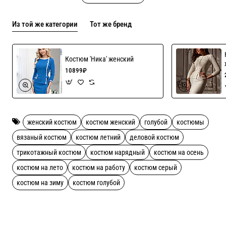
Из той же категории
Тот же бренд
Костюм 'Ника' женский
10899₽
женский костюм
костюм женский
голубой
костюмы
вязаный костюм
костюм летний
деловой костюм
трикотажный костюм
костюм нарядный
костюм на осень
костюм на лето
костюм на работу
костюм серый
костюм на зиму
костюм голубой