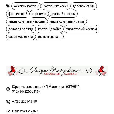
женский костюм
костюм женский
деловой стиль
фиолетовый
костюмы
деловой костюм
индивидуальный пошив
индивидуальный заказ
деловая одежда
костюм двойка
фиолетовый костюм
олеся масютина
костюм связать
Юридическое лицо: «ИП Масютина» (ОГРНИП:
312784722600416)
+7(905)201-18-18
Связаться с нами