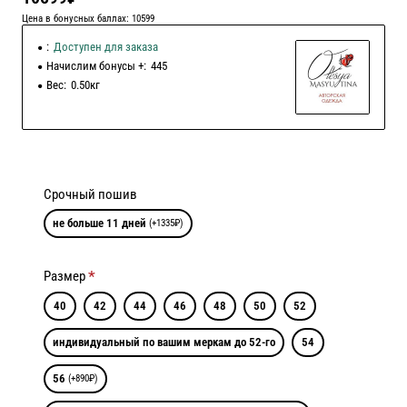
Цена в бонусных баллах: 10599
:
Доступен для заказа
Начислим бонусы +:
445
Вес:
0.50кг
Срочный пошив
не больше 11 дней
(+1335₽)
Размер
40
42
44
46
48
50
52
индивидуальный по вашим меркам до 52-го
54
56
(+890₽)