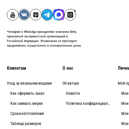
*Instagram и WhatsApp принадлежат компании Meta,
признанной экстремистской организацией в
Российской Федерации. Упоминание не преследует
продвижение, осуществлено в познавательных целях.
Клиентам
О нас
Личн
Уход за вязаными вещами
Об авторе
Мой п
Как оформить заказ
Новости
Мои
Как снимать мерки
Политика конфиденциальности
Мои
Cроки изготовления
Мои
Таблица размеров
Мои