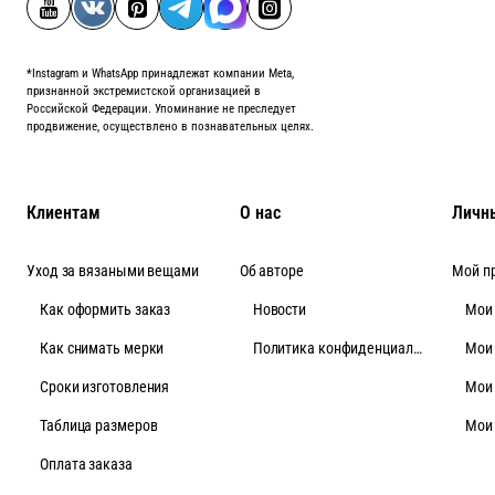
*Instagram и WhatsApp принадлежат компании Meta,
признанной экстремистской организацией в
Российской Федерации. Упоминание не преследует
продвижение, осуществлено в познавательных целях.
Клиентам
О нас
Личн
Уход за вязаными вещами
Об авторе
Мой п
Как оформить заказ
Новости
Мои
Как снимать мерки
Политика конфиденциальности
Мои
Cроки изготовления
Мои
Таблица размеров
Мои
Оплата заказа