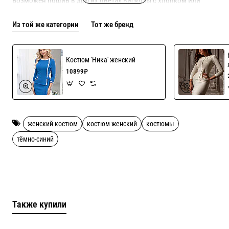
Возможен пошив в других цветах вискозы с хлопком или
полушерсти!
Из той же категории
Тот же бренд
Кружева мало, если можель понравилась-стоит поторопиться
с покупкой!
Костюм 'Ника' женский
10899₽
женский костюм
костюм женский
костюмы
тёмно-синий
Также купили