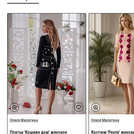
Олеся Масютина
Олеся Масютина
Платье 'Кошкин дом' женское
Костюм 'Peony' женск