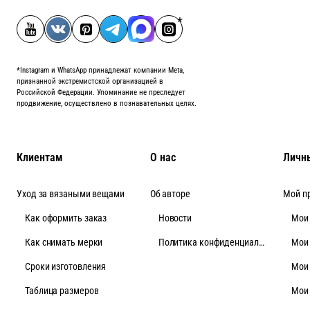
*Instagram и WhatsApp принадлежат компании Meta,
признанной экстремистской организацией в
Российской Федерации. Упоминание не преследует
продвижение, осуществлено в познавательных целях.
Клиентам
О нас
Личн
Уход за вязаными вещами
Об авторе
Мой п
Как оформить заказ
Новости
Мои
Как снимать мерки
Политика конфиденциальности
Мои
Cроки изготовления
Мои
Таблица размеров
Мои