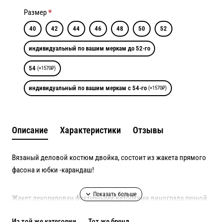
Размер
40
42
44
46
48
50
52
индивидуальный по вашим меркам до 52-го
54
(+1570₽)
индивидуальный по вашим меркам с 54-го
(+1570₽)
Описание
Характеристики
Отзывы
Вязаный деловой костюм двойка, состоит из жакета прямого
фасона и юбки -карандаш!
Жакет декорирован фактурными веточками винограда ручной
работы, выполненными в технике сухого валяния!
Из той же категории
Тот же бренд