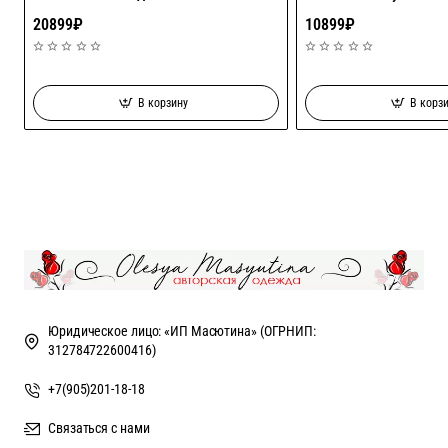
20899₽
10899₽
В корзину
В корз
Юридическое лицо: «ИП Масютина» (ОГРНИП:
312784722600416)
+7(905)201-18-18
Связаться с нами