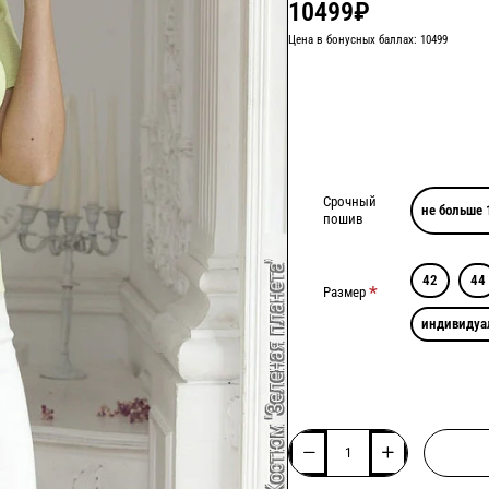
10499₽
Цена в бонусных баллах: 10499
Срочный
не больше 
пошив
42
44
Размер
индивидуа