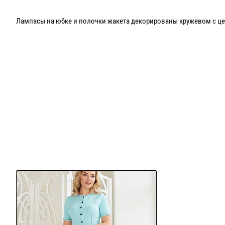
Лампасы на юбке и полочки жакета декорированы кружевом с це
Возможен пошив в сочетании белого с другими цветами!
Рукав в жакете возможен как на фото, 3/4 или полной длины!
Возможен пошив в летней вискозе с хлопком или полуш