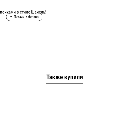
почками в стиле Шанель!
цвета на выбор
ерсти,
Также купили