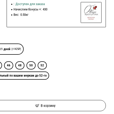
:
Доступен для заказа
Начислим бонусы +:
430
Вес:
0.50кг
11 дней
(+1425₽)
46
48
50
52
льный по вашим меркам до 52-го
В корзину