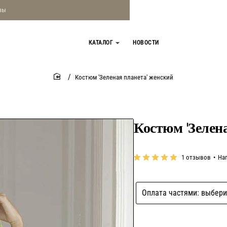
зы
КАТАЛОГ
НОВОСТИ
Костюм 'Зеленая планета' женский
home
Костюм 'Зелен
1 отзывов
•
На
Оплата частями: выбери