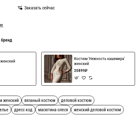
Заказать сейчас
ие
 бренд
Костюм 'Нежность кашемира'
' женский
женский
20899₽
м женский
вязаный костюм
деловой костюм
телье
дресс код
масютина олеся
женский деловой костюм