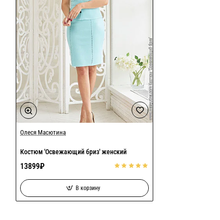
Олеся Масютина
Костюм 'Освежающий бриз' женский
13899₽
В корзину