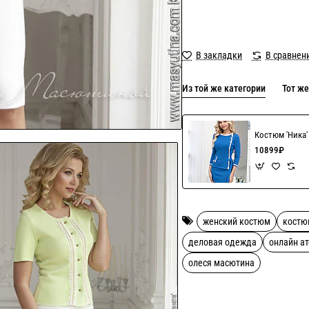
В закладки
В сравнен
Из той же категории
Тот же
Костюм 'Ника
10899₽
женский костюм
костю
деловая одежда
онлайн а
олеся масютина