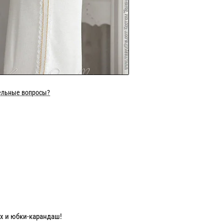
ельные вопросы?
х и юбки-карандаш!