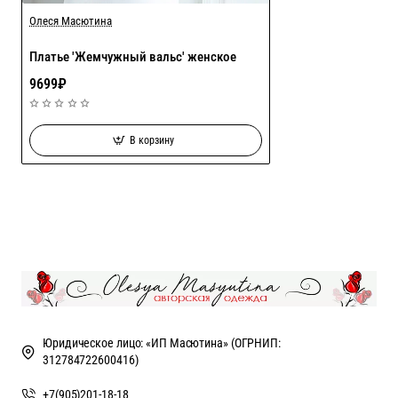
Олеся Масютина
Платье 'Жемчужный вальс' женское
9699₽
В корзину
Юридическое лицо: «ИП Масютина» (ОГРНИП:
312784722600416)
+7(905)201-18-18