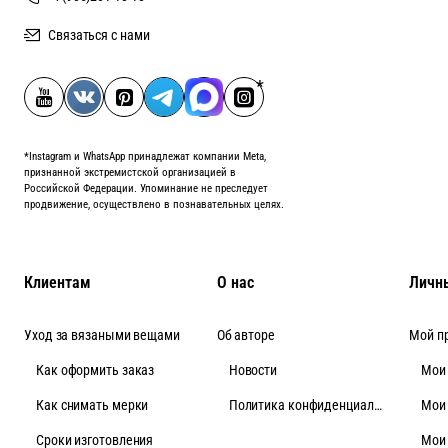
Связаться с нами
*Instagram и WhatsApp принадлежат компании Meta,
признанной экстремистской организацией в
Российской Федерации. Упоминание не преследует
продвижение, осуществлено в познавательных целях.
Клиентам
О нас
Личн
Уход за вязаными вещами
Об авторе
Мой п
Как оформить заказ
Новости
Мои
Как снимать мерки
Политика конфиденциальности
Мои
Cроки изготовления
Мои