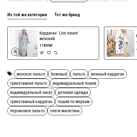
Возможен пошив так же в черном, бордовом, синем, голубом
цветах!
Из той же категории
Тот же бренд
Рекомендации по уходу ручная стирка
Кардиган ' Live nature'
женский
11899₽
женское пальто
бежевый
пальто
вязаный кардиган
трикотажное пальто
индивидуальный пошив
индивидуальный заказ
деловая одежда
трикотажный кардиган
пошив по меркам
персиковое пальто
олеся масютина