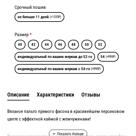
Срочный пошив
не больше 11 дней
(+1335₽)
Размер
40
42
44
46
48
50
52
индивидуальный по вашим меркам до 52-го
54
(+890₽)
индивидуальный по вашим меркам с 54-го
(+890₽)
Описание
Характеристики
Отзывы
Вязаное пальто прямого фасона в красивейшем персиковом
цвете с эффектной каймой с жемчужинами!