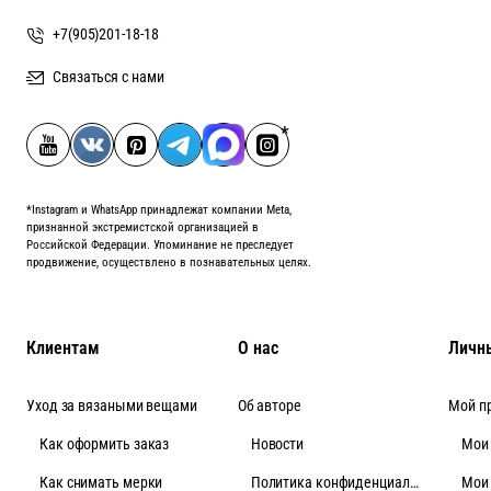
+7(905)201-18-18
Связаться с нами
*Instagram и WhatsApp принадлежат компании Meta,
признанной экстремистской организацией в
Российской Федерации. Упоминание не преследует
продвижение, осуществлено в познавательных целях.
Клиентам
О нас
Личн
Уход за вязаными вещами
Об авторе
Мой п
Как оформить заказ
Новости
Мои
Как снимать мерки
Политика конфиденциальности
Мои