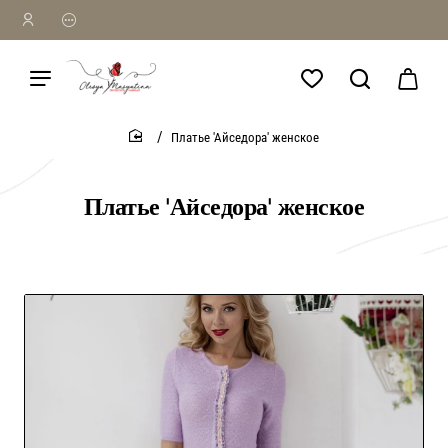
Платье 'Айседора' женское
home
Платье 'Айседора' женское