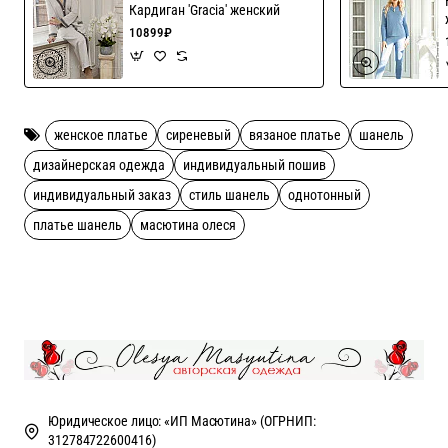
Кардиган 'Gracia' женский
10899₽
женское платье
сиреневый
вязаное платье
шанель
дизайнерская одежда
индивидуальный пошив
индивидуальный заказ
стиль шанель
однотонный
платье шанель
масютина олеся
Юридическое лицо: «ИП Масютина» (ОГРНИП:
312784722600416)