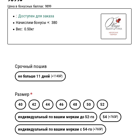
Цена в бонусных баллах: 9899
:
Доступен для заказа
Начислим бонусы +:
380
Вес:
0.50кг
Срочный пошив
не больше 11 дней
(+1140₽)
Размер
40
42
44
46
48
50
52
индивидуальный по вашим меркам до 52-го
54
(+760₽)
индивидуальный по вашим меркам с 54-го
(+760₽)