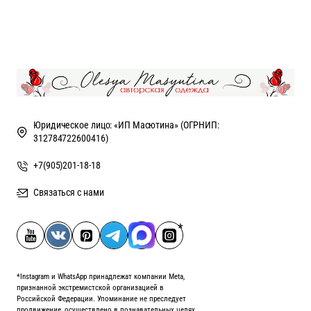
Юридическое лицо: «ИП Масютина» (ОГРНИП:
312784722600416)
+7(905)201-18-18
Связаться с нами
*Instagram и WhatsApp принадлежат компании Meta,
признанной экстремистской организацией в
Российской Федерации. Упоминание не преследует
продвижение, осуществлено в познавательных целях.