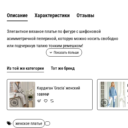
Описание
Характеристики
Отзывы
Элегантное вязаное платье по фигуре с шифоновой
асимметричной пелериной, которую можно носить свободно
или подчеркнув талию тонким ремешком!
Шифон содержит ниточку мерцающего люрекса!
Из той же категории
Тот же бренд
Пелерина пришита к платью.
Кардиган 'Gracia' женский
Основа платья 50% шерсть+50% акрил
10899₽
Ремень "Базовый" золото
как на фото
продается отдельно, цена 1000 рублей!
женское платье