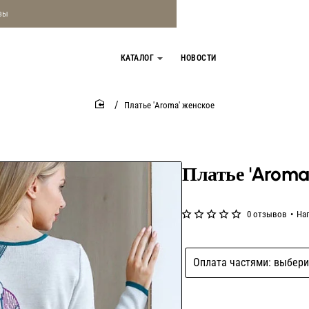
зы
КАТАЛОГ
НОВОСТИ
Платье 'Aroma' женское
home
Платье 'Aroma
0 отзывов
•
На
Оплата частями: выбери