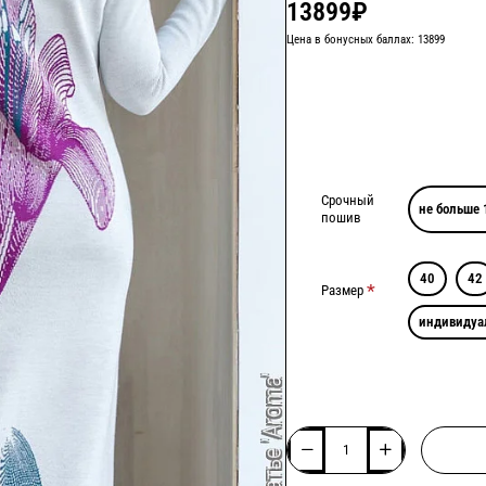
13899₽
Цена в бонусных баллах: 13899
Срочный
не больше 
пошив
40
42
Размер
индивидуа