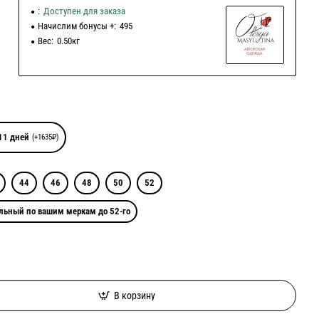
:
Доступен для заказа
Начислим бонусы +:
495
Вес:
0.50кг
11 дней
(+1635₽)
44
46
48
50
52
льный по вашим меркам до 52-го
В корзину