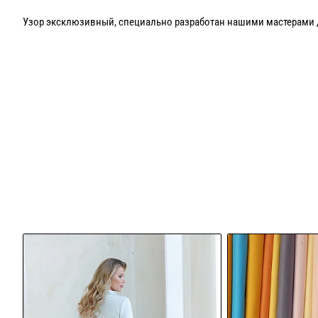
Узор эксклюзивный, специально разработан нашими мастерами 
Возможен пошив только в макси варианте от 125 см и в цвете как