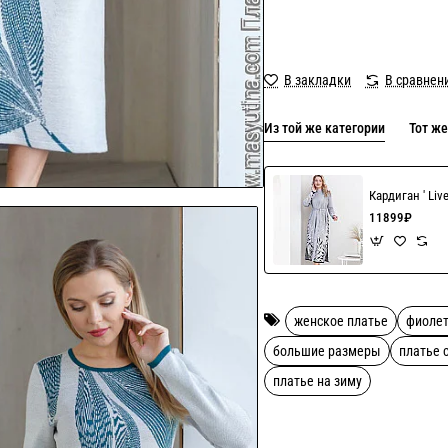
В закладки
В сравнен
Из той же категории
Тот же
Кардиган ' Liv
11899₽
женское платье
фиоле
большие размеры
платье 
платье на зиму