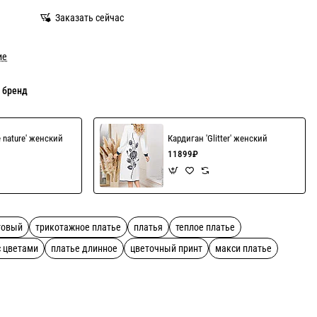
Заказать сейчас
ие
 бренд
e nature' женский
Кардиган 'Glitter' женский
11899₽
товый
трикотажное платье
платья
теплое платье
с цветами
платье длинное
цветочный принт
макси платье