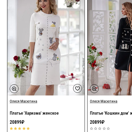
Олеся Масютина
Хит
Олеся Масютина
Платье 'Харизма' женское
Платье 'Кошкин дом' 
20899₽
20899₽