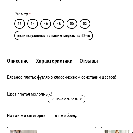
Размер
42
44
46
48
50
52
индивидуальный по вашим меркам до 52-го
Описание
Характеристики
Отзывы
Вязаное платье футляр в классическом сочетании цветов!
Цвет платья молочный!
Можно сделать так же цвета наоборот!
Из той же категории
Тот же бренд
Возможен пошив в других цветах, актуальные оттенки в