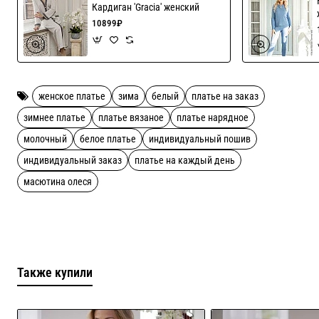
наличии уточняйте!
Кардиган 'Gracia' женский
10899₽
женское платье
зима
белый
платье на заказ
зимнее платье
платье вязаное
платье нарядное
молочный
белое платье
индивидуальный пошив
индивидуальный заказ
платье на каждый день
масютина олеся
Также купили