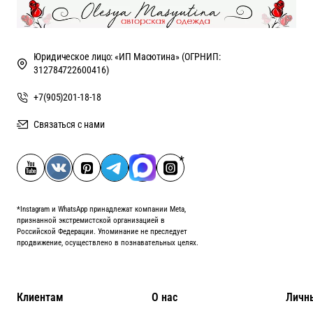
Юридическое лицо: «ИП Масютина» (ОГРНИП:
312784722600416)
+7(905)201-18-18
Связаться с нами
*Instagram и WhatsApp принадлежат компании Meta,
признанной экстремистской организацией в
Российской Федерации. Упоминание не преследует
продвижение, осуществлено в познавательных целях.
Клиентам
О нас
Личн