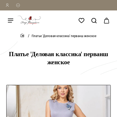
Платье 'Деловая классика' перванш женское
home
Платье 'Деловая классика' перванш
женское