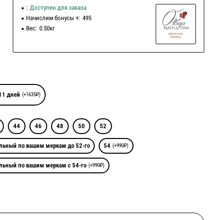
:
Доступен для заказа
Начислим бонусы +:
495
Вес:
0.50кг
11 дней
(+1635₽)
44
46
48
50
52
льный по вашим меркам до 52-го
54
(+990₽)
льный по вашим меркам с 54-го
(+990₽)