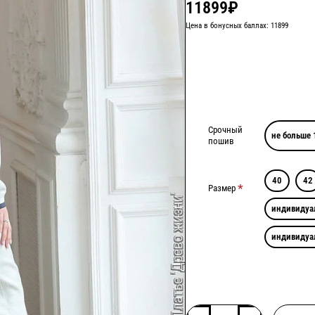
11899₽
Цена в бонусных баллах: 11899
Срочный
не больше 
пошив
40
42
Размер
индивидуа
индивидуа