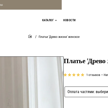
зы
КАТАЛОГ
НОВОСТИ
Платье 'Древо жизни' женское
home
Платье 'Древо 
1 отзывов
•
На
Оплата частями: выбери