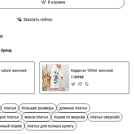
В корзину
Заказать сейчас
ие
 бренд
e nature' женский
Кардиган 'Glitter' женский
11899₽
платья
большие размеры
длинное платье
рое платье
макси платье
пошив по меркам
платье оверсайз
онный пошив
платье для полных купить