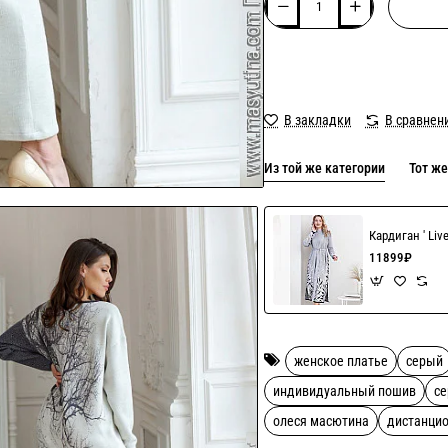
В закладки
В сравнен
Из той же категории
Тот же
Кардиган ' Liv
11899₽
женское платье
серый
индивидуальный пошив
се
олеся масютина
дистанци