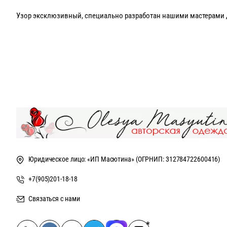
Узор эксклюзивный, специально разработан нашими мастерами 
Возможен пошив только в макси- длине от 130 см и в цвете как н
При желании талию можно подчеркнуть широким ремнем!
Юридическое лицо: «ИП Масютина» (ОГРНИП: 312784722600416)
+7(905)201-18-18
Связаться с нами