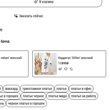
В корзину
Заказать сейчас
ие
 бренд
e nature' женский
Кардиган 'Glitter' женский
11899₽
й
жаккард
трикотажное платье
платья
платье в офис
ье в горошек
платье черное
платье миди
платье на работу
ина
черное платье в горошек