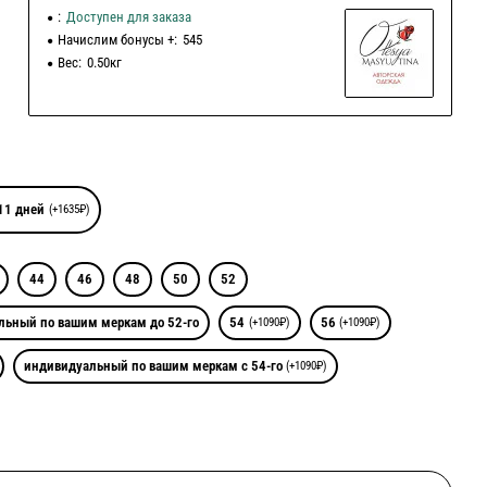
:
Доступен для заказа
Начислим бонусы +:
545
Вес:
0.50кг
11 дней
(+1635₽)
44
46
48
50
52
льный по вашим меркам до 52-го
54
56
(+1090₽)
(+1090₽)
индивидуальный по вашим меркам с 54-го
(+1090₽)