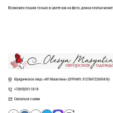
Возможен пошив только в цвете как на фото, длина платья может
Отлично сочетается как с каблуком, так и с кроссовками!
Состав: 50% вискоза, 50% акрил.
Рекомендации по уходу ручная стирка
Юридическое лицо: «ИП Масютина» (ОГРНИП: 312784722600416)
+7(905)201-18-18
Связаться с нами