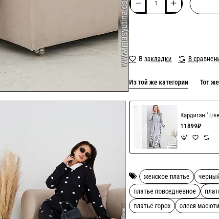
В закладки
В сравнен
Из той же категории
Тот же
Кардиган ' Liv
11899₽
женское платье
черны
платье повседневное
плат
платье горох
олеся масют