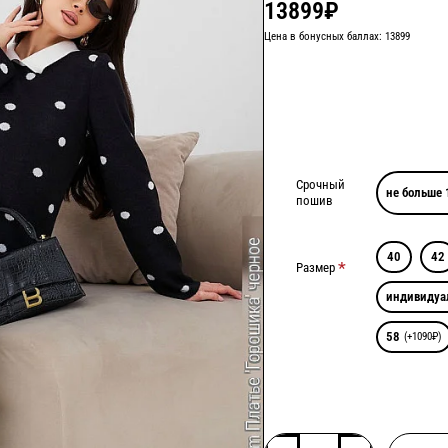
13899₽
Цена в бонусных баллах: 13899
Срочный
не больше 
пошив
40
42
Размер
индивидуа
58
(+1090₽)