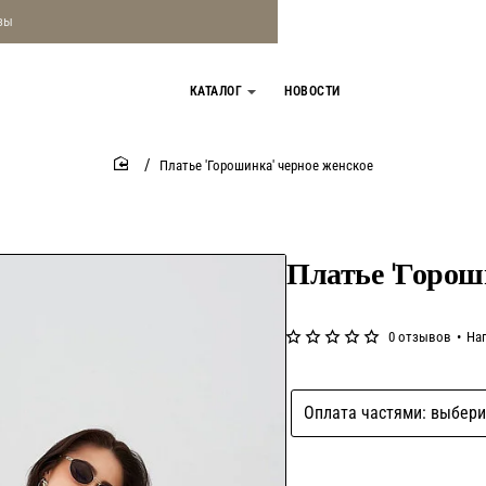
зы
КАТАЛОГ
НОВОСТИ
Платье 'Горошинка' черное женское
home
Платье 'Горош
0 отзывов
•
На
Оплата частями: выбери