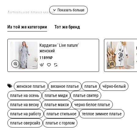
Актуальная длина миди!
Из той же категории
Тот же бренд
Платье свободной посадки - скрадывает все возможные
нюансы фигуры!
Кардиган ' Live nature'
женский
Возможен пошив в длине мини/миди/макси!
11899₽
Состав 25% шерсть, 25% вискоза, 50% акрил.
женское платье
вязаное платье
платья
чёрно-белый
Пряжа не колется, приятная для кожи!
платье на осень
платье миди
платье свитер
платье на весну
платье макси
черно белое платье
Рекомендации по уходу ручная стирка
платье на работу
платье стильное
теплое зимнее платье
платье оверсайз
платье с горлом