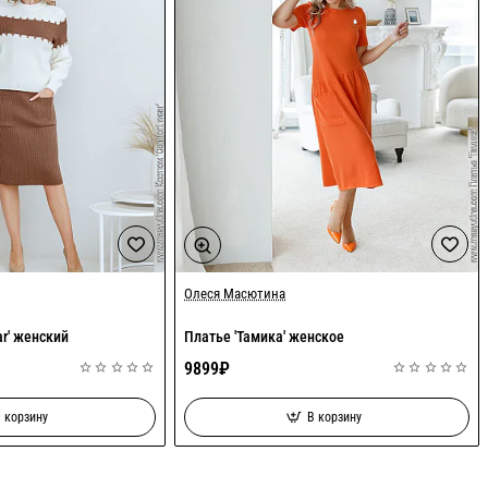
Олеся Масютина
ar' женский
Платье 'Тамика' женское
9899₽
 корзину
В корзину