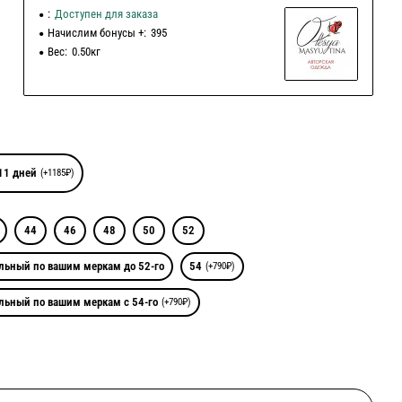
:
Доступен для заказа
Начислим бонусы +:
395
Вес:
0.50кг
11 дней
(+1185₽)
44
46
48
50
52
льный по вашим меркам до 52-го
54
(+790₽)
льный по вашим меркам с 54-го
(+790₽)