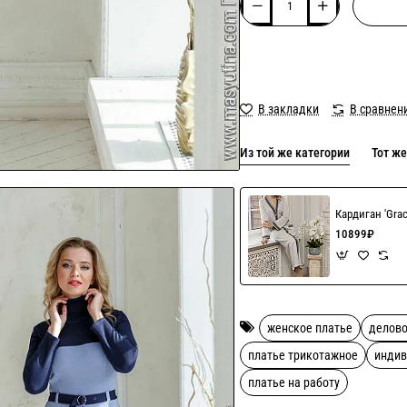
В закладки
В сравнен
Из той же категории
Тот же
Кардиган 'Gra
10899₽
женское платье
делово
платье трикотажное
индив
платье на работу