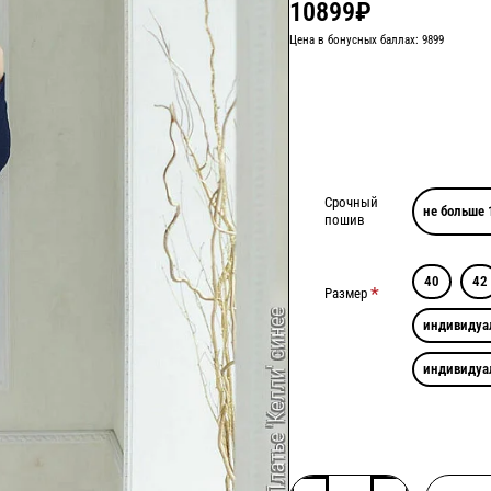
10899₽
Цена в бонусных баллах: 9899
Срочный
не больше 
пошив
40
42
Размер
индивидуа
индивидуа