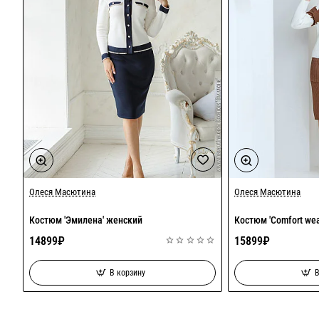
Олеся Масютина
Олеся Масютина
Костюм 'Эмилена' женский
Костюм 'Сomfort we
14899₽
15899₽
В корзину
В