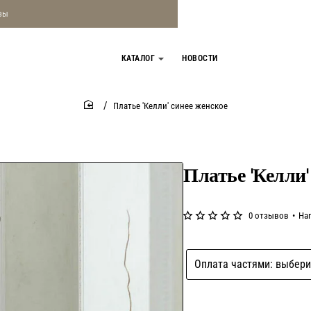
зы
КАТАЛОГ
НОВОСТИ
Платье 'Келли' синее женское
home
Платье 'Келли'
0 отзывов
•
На
Оплата частями: выбери