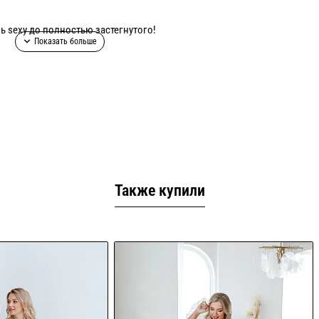
ь sexy до полностью застегнутого!
х цветов!
Также купили