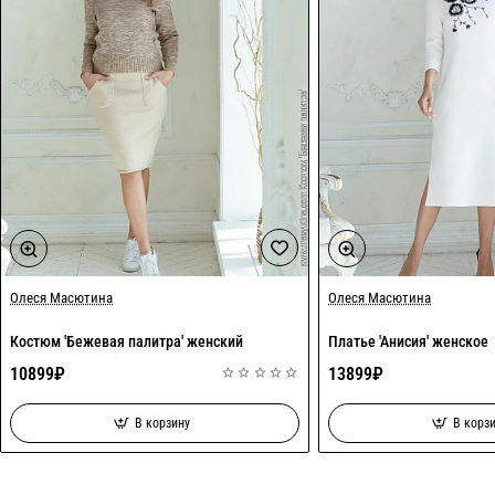
Олеся Масютина
Олеся Масютина
Костюм 'Бежевая палитра' женский
Платье 'Анисия' женское
10899₽
13899₽
В корзину
В корз