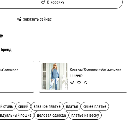
В корзину
Заказать сейчас
ие
 бренд
cia' женский
Костюм 'Осеннее небо' женский
11199₽
й стиль
синий
вязаное платье
платья
синее платье
идуальный пошив
деловая одежда
платье на весну