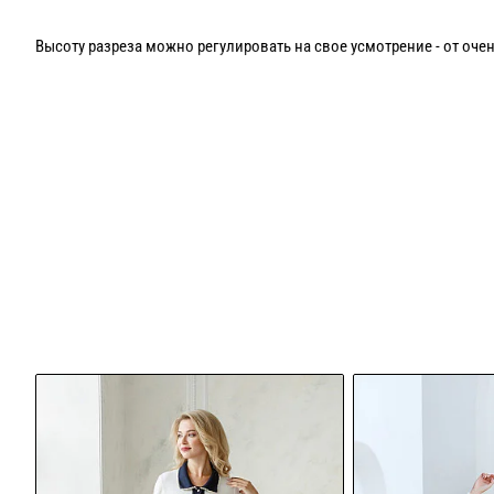
Высоту разреза можно регулировать на свое усмотрение - от очен
Связано из полушерсти, 50% шерсть, 50% акрил!
Ремень входит в комплект!
Возможен пошив в длине мини/миди а так же в других сочетания
Рекомендации по уходу ручная стирка