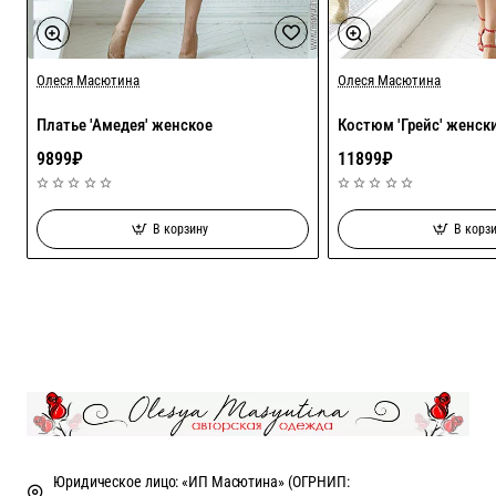
Олеся Масютина
Олеся Масютина
Платье 'Амедея' женское
Костюм 'Грейс' женск
9899₽
11899₽
В корзину
В корз
Юридическое лицо: «ИП Масютина» (ОГРНИП: