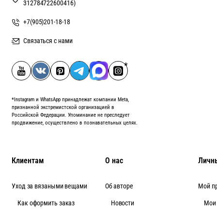
312784722600416)
+7(905)201-18-18
Связаться с нами
*Instagram и WhatsApp принадлежат компании Meta,
признанной экстремистской организацией в
Российской Федерации. Упоминание не преследует
продвижение, осуществлено в познавательных целях.
Клиентам
О нас
Личн
Уход за вязаными вещами
Об авторе
Мой п
Как оформить заказ
Новости
Мои