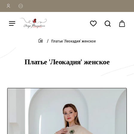
Платье 'Леокадия' женское
home
Платье 'Леокадия' женское