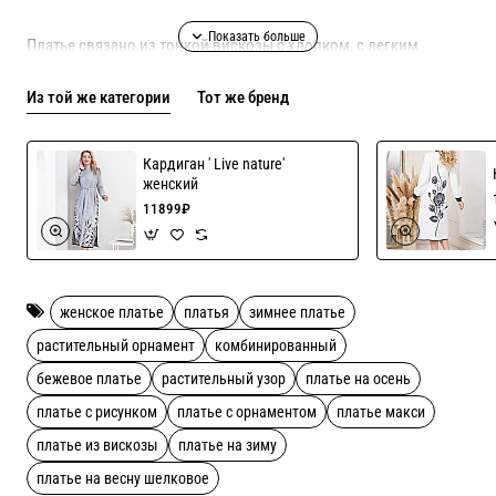
Платье связано из тонкой вискозы с хлопком, с легким
глянцевым блеском!
Из той же категории
Тот же бренд
Индивидуальный пошив включен в цену!
Кардиган ' Live nature'
женский
Возможен пошив только в цвете как на фото, длина платья
11899₽
может быть до 130 см!
40% вискоза, 40% хлопок, 20% акрил Рекомендации по уходу
женское платье
платья
зимнее платье
ручная стирка
растительный орнамент
комбинированный
бежевое платье
растительный узор
платье на осень
платье с рисунком
платье с орнаментом
платье макси
платье из вискозы
платье на зиму
платье на весну шелковое