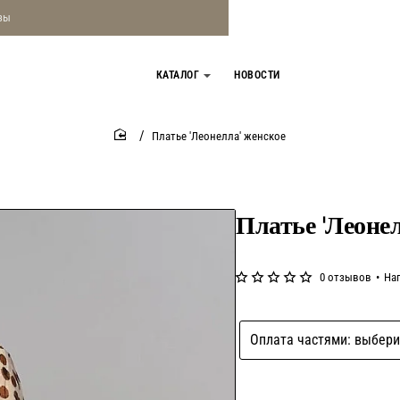
зы
КАТАЛОГ
НОВОСТИ
Платье 'Леонелла' женское
home
Платье 'Леонел
0 отзывов
•
На
Оплата частями: выбери