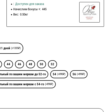
:
Доступен для заказа
Начислим бонусы +:
445
Вес:
0.50кг
11 дней
(+1335₽)
44
46
48
50
52
льный по вашим меркам до 52-го
54
56
(+890₽)
(+890₽)
льный по вашим меркам с 54-го
(+890₽)