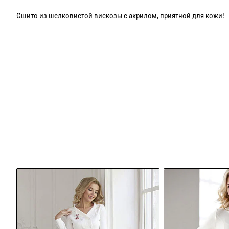
Сшито из шелковистой вискозы с акрилом, приятной для кожи!
Шьем на любой рост и размер до 54 го!