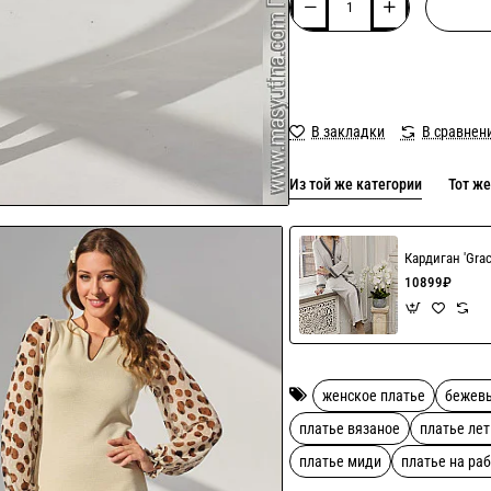
В закладки
В сравнен
Из той же категории
Тот же
Кардиган 'Gra
10899₽
женское платье
бежев
платье вязаное
платье ле
платье миди
платье на ра