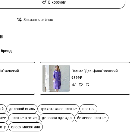
В корзину
Заказать сейчас
ие
 бренд
cia' женский
Пальто 'Дельфина' женский
9899₽
ый
деловой стиль
трикотажное платье
платья
тнее
платье в офис
деловая одежда
бежевое платье
боту
олеся масютина