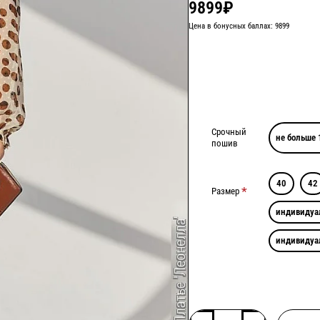
9899₽
Цена в бонусных баллах: 9899
Срочный
не больше 
пошив
40
42
Размер
индивидуа
индивидуа