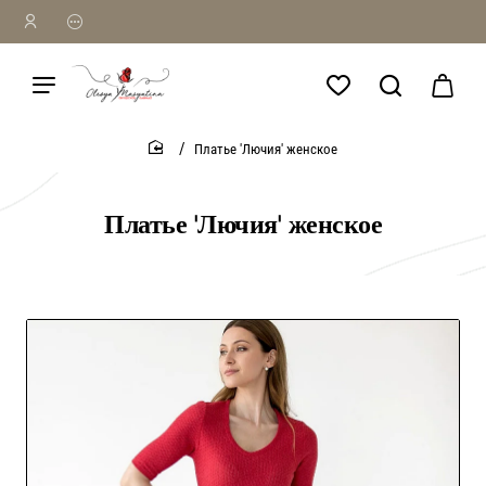
Платье 'Лючия' женское
home
Платье 'Лючия' женское