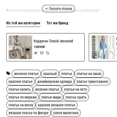
В платье сочетаются несколько видов фактурной вязки!
Из той же категории
Тот же бренд
Шьем на любой рост и размер до 54 го!
Кардиган 'Gracia' женский
10899₽
женское платье
красный
платья
платье на заказ
красное платье
дизайнерская одежда
платье трикотажное
платье купить
весенне платье
платье на лето
платье по меркам
платье миди
платье сшить
платье на весну
красное вязаное платье
вязаное платье по фигуре
олеся масютина