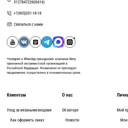
312784722600416)
+7(905)201-18-18
Связаться с нами
*Instagram и WhatsApp принадлежат компании Meta,
признанной экстремистской организацией в
Российской Федерации. Упоминание не преследует
продвижение, осуществлено в познавательных целях.
Клиентам
О нас
Личн
Уход за вязаными вещами
Об авторе
Мой п
Как оформить заказ
Новости
Мои