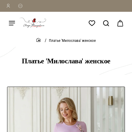
Платье 'Милослава' женское
home
Платье 'Милослава' женское