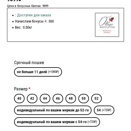
Цена в бонусных баллах: 9899
:
Доступен для заказа
Начислим бонусы +:
360
Вес:
0.50кг
Срочный пошив
не больше 11 дней
(+1080₽)
Размер
40
42
44
46
48
50
52
индивидуальный по вашим меркам до 52-го
54
(+720₽)
индивидуальный по вашим меркам с 54-го
(+720₽)