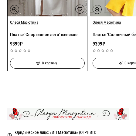
Олеся Масютина
Хит
Олеся Масютина
Платье 'Спортивное лето' женское
Платье 'Солнечный бе
9399₽
9399₽
В корзину
В корз
Юридическое лицо: «ИП Масютина» (ОГРНИП: