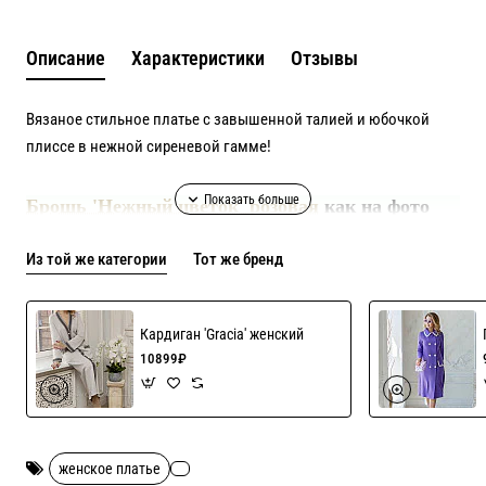
Описание
Характеристики
Отзывы
Вязаное стильное платье с завышенной талией и юбочкой
плиссе в нежной сиреневой гамме!
Брошь 'Нежный цветок' розовая
как на фото
продается отдельно, цена 1500р
Возможен пошив в различных цветах, актуальные оттенки в
Из той же категории
Тот же бренд
наличии уточняйте!
Кардиган 'Gracia' женский
10899₽
женское платье