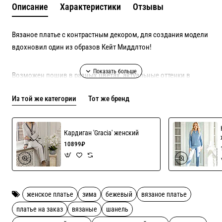
Описание
Характеристики
Отзывы
Вязаное платье с контрастным декором, для создания модели
вдохновил один из образов Кейт Миддлтон!
Возможен пошив в разных цветах, актуальные оттенки в
наличии уточняйте!!
Из той же категории
Тот же бренд
Кардиган 'Gracia' женский
10899₽
женское платье
зима
бежевый
вязаное платье
платье на заказ
вязаные
шанель