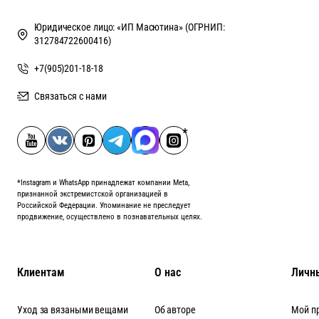
Юридическое лицо: «ИП Масютина» (ОГРНИП:
312784722600416)
+7(905)201-18-18
Связаться с нами
*Instagram и WhatsApp принадлежат компании Meta,
признанной экстремистской организацией в
Российской Федерации. Упоминание не преследует
продвижение, осуществлено в познавательных целях.
Клиентам
О нас
Личн
Уход за вязаными вещами
Об авторе
Мой п