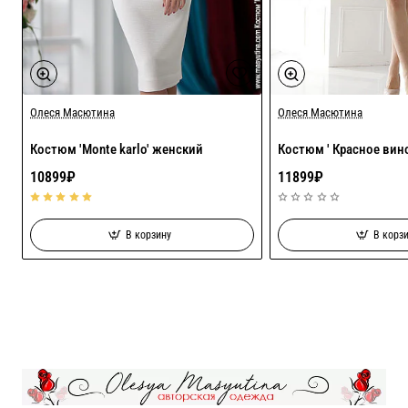
Олеся Масютина
Хит
Олеся Масютина
Костюм 'Monte karlo' женский
Костюм ' Красное вин
10899₽
11899₽
В корзину
В корз