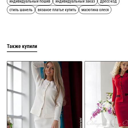
индивидуальный пошив
индивидуальный заказ
дресс-код
стиль шанель
вязаное платье купить
масютина олеся
Также купили