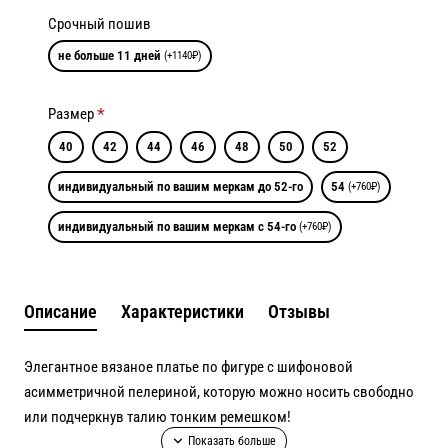
Срочный пошив
не больше 11 дней
(+1140₽)
Размер
40
42
44
46
48
50
52
индивидуальный по вашим меркам до 52-го
54
(+760₽)
индивидуальный по вашим меркам с 54-го
(+760₽)
Описание
Характеристики
Отзывы
Элегантное вязаное платье по фигуре с шифоновой
асимметричной пелериной, которую можно носить свободно
или подчеркнув талию тонким ремешком!