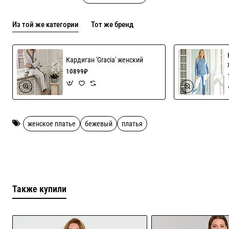
Пелерина пришита к платью.
Из той же категории
Тот же бренд
Основа платья 50% шерсть+50% акрил
Кардиган 'Gracia' женский
Ремень как на фото продается отдельно, цена 1000 рублей!
10899₽
женское платье
бежевый
платья
Также купили