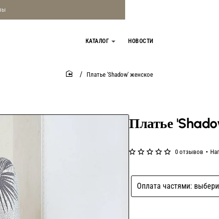
зы
КАТАЛОГ
НОВОСТИ
Платье 'Shadow' женское
home
Платье 'Shado
0 отзывов
•
На
Оплата частями: выбери