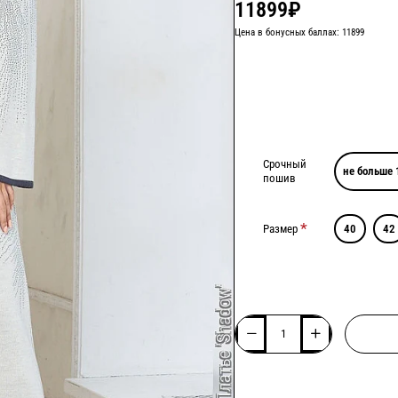
11899₽
Цена в бонусных баллах: 11899
Срочный
не больше 
пошив
Размер
40
42