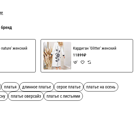
ие
 бренд
e nature' женский
Кардиган 'Glitter' женский
11899₽
платья
длинное платье
серое платье
платье на осень
сну
платье оверсайз
платье с листьями