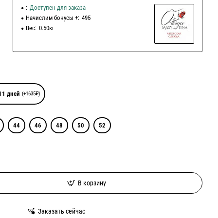
:
Доступен для заказа
Начислим бонусы +:
495
Вес:
0.50кг
11 дней
(+1635₽)
44
46
48
50
52
В корзину
Заказать сейчас