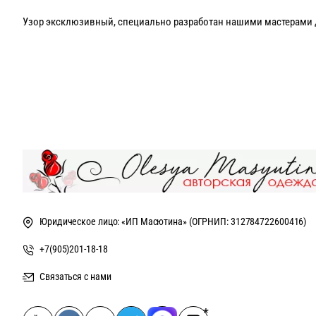
Узор эксклюзивный, специально разработан нашими мастерами 
Платье свободного фасона, слегка расклешенного фасона!
Возможен пошив только в цвете как на фото, длина макси, от 125
Юридическое лицо: «ИП Масютина» (ОГРНИП: 312784722600416)
+7(905)201-18-18
Связаться с нами