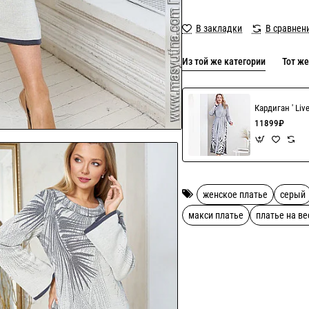
В закладки
В сравнен
Из той же категории
Тот же
Кардиган ' Liv
11899₽
женское платье
серый
макси платье
платье на ве