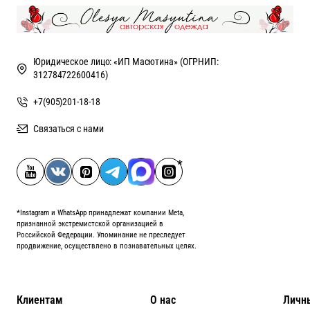
Юридическое лицо: «ИП Масютина» (ОГРНИП:
312784722600416)
+7(905)201-18-18
Связаться с нами
*Instagram и WhatsApp принадлежат компании Meta,
признанной экстремистской организацией в
Российской Федерации. Упоминание не преследует
продвижение, осуществлено в познавательных целях.
Клиентам
О нас
Личн