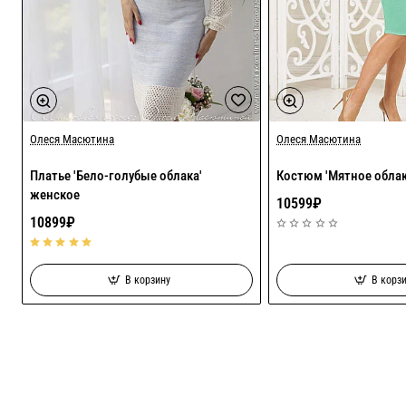
Олеся Масютина
Хит
Олеся Масютина
Платье 'Бело-голубые облака'
Костюм 'Мятное облак
женское
10599₽
10899₽
В корзину
В корз