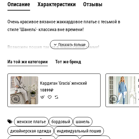
Описание
Характеристики
Отзывы
Очень красивое вязаное жаккардовое платье с тесьмой в
стиле 'Шанель'- классика вне времени!
Возможен пошив так же в темно-синей гамме!
Из той же категории
Тот же бренд
Кардиган 'Gracia' женский
10899₽
женское платье
бордовый
шанель
дизайнерская одежда
индивидуальный пошив