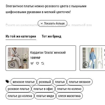
Элегантное платье нежно-розового цвета с пышными
шифоновыми рукавами в мелкий цветочек!
Сшито из шелковистой вискозы с акрилом, приятной для
кожи!
Из той же категории
Тот же бренд
Шьем на любой рост и размер до 54 го!
Кардиган 'Gracia' женский
10899₽
женское платье
розовый
платья
платье вязаное
розовое платье
платье в офис
платье по колено
платье до колена
платье миди
олеся масютина