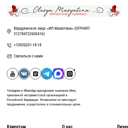
Юридическое лицо: «ИП Масютина» (ОГРНИП:
312784722600416)
+7(905)201-18-18
Связаться с нами
*Instagram и WhatsApp принадлежат компании Meta,
признанной экстремистской организацией в
Российской Федерации. Упоминание не преследует
продвижение, осуществлено в познавательных целях.
Клиентам
О нас
Личн