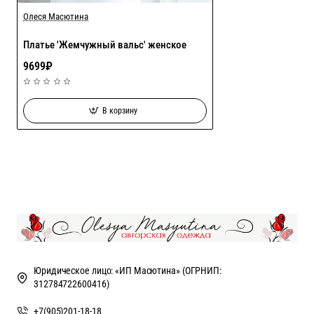
Олеся Масютина
Платье 'Жемчужный вальс' женское
9699₽
В корзину
Юридическое лицо: «ИП Масютина» (ОГРНИП:
312784722600416)
+7(905)201-18-18