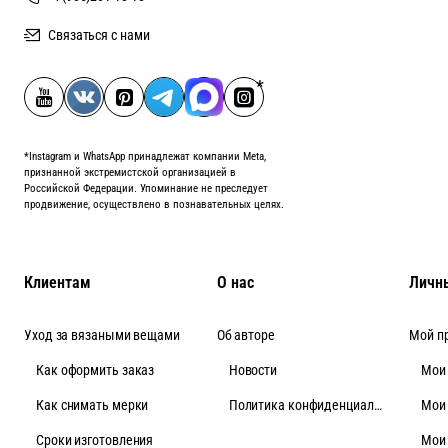
Связаться с нами
*Instagram и WhatsApp принадлежат компании Meta,
признанной экстремистской организацией в
Российской Федерации. Упоминание не преследует
продвижение, осуществлено в познавательных целях.
Клиентам
О нас
Личн
Уход за вязаными вещами
Об авторе
Мой п
Как оформить заказ
Новости
Мои
Как снимать мерки
Политика конфиденциальности
Мои
Cроки изготовления
Мои