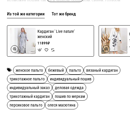
Возможен пошив так же в черном, бордовом, синем, голубом
цветах!
Из той же категории
Тот же бренд
Рекомендации по уходу ручная стирка
Кардиган ' Live nature'
женский
11899₽
женское пальто
бежевый
пальто
вязаный кардиган
трикотажное пальто
индивидуальный пошив
индивидуальный заказ
деловая одежда
трикотажный кардиган
пошив по меркам
персиковое пальто
олеся масютина