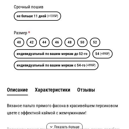
Срочный пошив
не больше 11 дней
(+1335₽)
Размер
40
42
44
46
48
50
52
индивидуальный по вашим меркам до 52-го
54
(+890₽)
индивидуальный по вашим меркам с 54-го
(+890₽)
Описание
Характеристики
Отзывы
Вязаное пальто прямого фасона в красивейшем персиковом
цвете с эффектной каймой с жемчужинами!