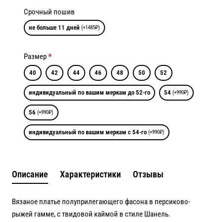
Срочный пошив
не больше 11 дней
(+1485₽)
Размер
40
42
44
46
48
50
52
индивидуальный по вашим меркам до 52-го
54
(+990₽)
56
(+990₽)
индивидуальный по вашим меркам с 54-го
(+990₽)
Описание
Характеристики
Отзывы
Вязаное платье полуприлегающего фасона в персиково-
рыжей гамме, с твидовой каймой в стиле Шанель.