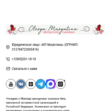
Юридическое лицо: «ИП Масютина» (ОГРНИП:
312784722600416)
+7(905)201-18-18
Связаться с нами
*Instagram и WhatsApp принадлежат компании Meta,
признанной экстремистской организацией в
Российской Федерации. Упоминание не преследует
продвижение, осуществлено в познавательных целях.