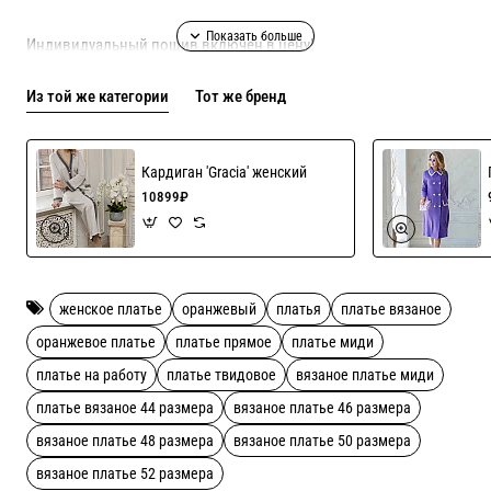
Индивидуальный пошив включен в цену!
Из той же категории
Тот же бренд
Доступны для заказа 40-54 размеры!
Состав 25% вискоза, 25% шерсть, 50% акрил.
Кардиган 'Gracia' женский
10899₽
Рекомендации по уходу ручная стирка
женское платье
оранжевый
платья
платье вязаное
оранжевое платье
платье прямое
платье миди
платье на работу
платье твидовое
вязаное платье миди
платье вязаное 44 размера
вязаное платье 46 размера
вязаное платье 48 размера
вязаное платье 50 размера
вязаное платье 52 размера