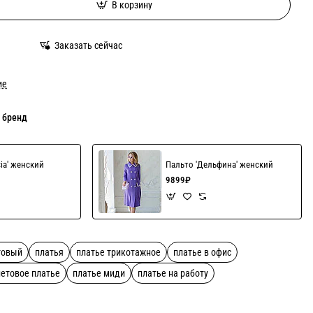
В корзину
Заказать сейчас
ие
 бренд
cia' женский
Пальто 'Дельфина' женский
9899₽
товый
платья
платье трикотажное
платье в офис
етовое платье
платье миди
платье на работу