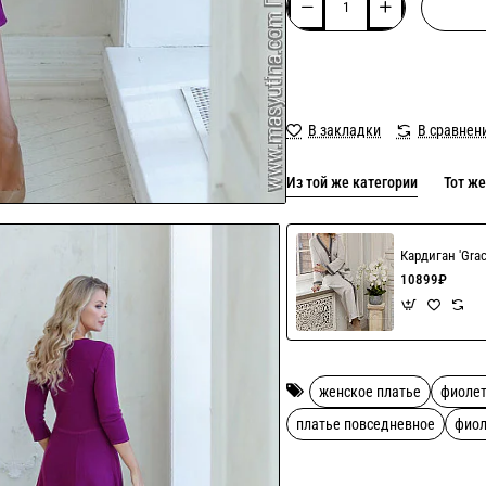
В закладки
В сравнен
Из той же категории
Тот же
Кардиган 'Gra
10899₽
женское платье
фиоле
платье повседневное
фиол