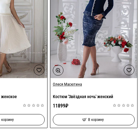
Олеся Масютина
Хит
' женское
Костюм 'Звёздная ночь' женский
11899₽
 корзину
В корзину