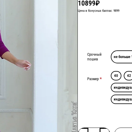
10899₽
Цена в бонусных баллах: 9899
Срочный
не больше 
пошив
40
42
Размер
индивидуа
индивидуа