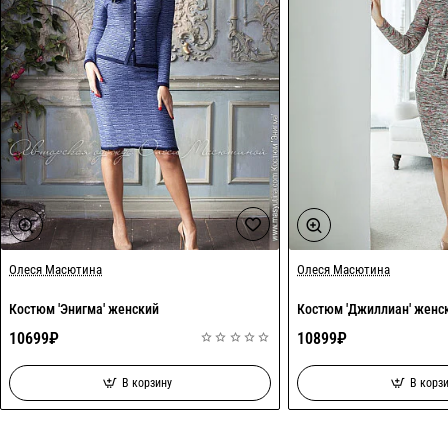
Олеся Масютина
Олеся Масютина
Костюм 'Энигма' женский
Костюм 'Джиллиан' женс
10699₽
10899₽
В корзину
В корз