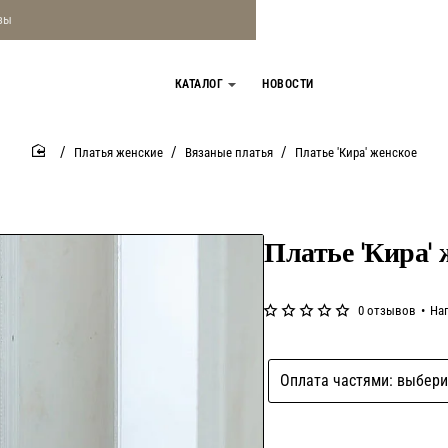
зы
КАТАЛОГ
НОВОСТИ
Платья женские
Вязаные платья
Платье 'Кира' женское
home
Платье 'Кира' 
0 отзывов
•
На
Оплата частями: выбери