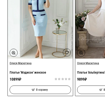
Олеся Масютина
Олеся Масютина
Платье 'Мэдисон' женское
Платье 'Альбертина
10899₽
9899₽
В корзину
В