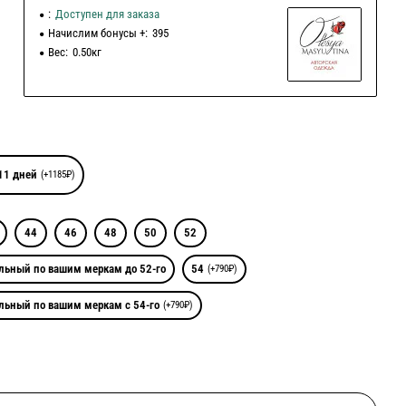
:
Доступен для заказа
Начислим бонусы +:
395
Вес:
0.50кг
11 дней
(+1185₽)
44
46
48
50
52
льный по вашим меркам до 52-го
54
(+790₽)
льный по вашим меркам с 54-го
(+790₽)