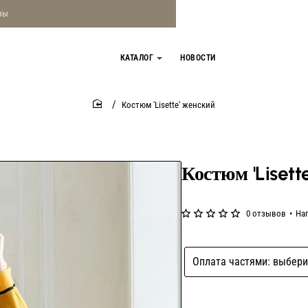
зы
КАТАЛОГ
НОВОСТИ
Костюм 'Lisette' женский
home
Костюм 'Lisett
0 отзывов
•
На
Оплата частями: выбери