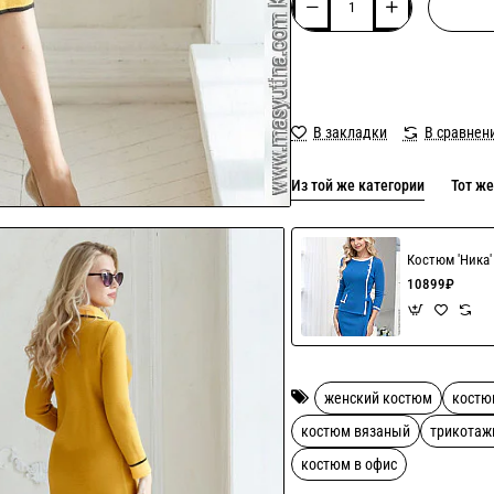
В закладки
В сравнен
Из той же категории
Тот же
Костюм 'Ника
10899₽
женский костюм
костю
костюм вязаный
трикотаж
костюм в офис