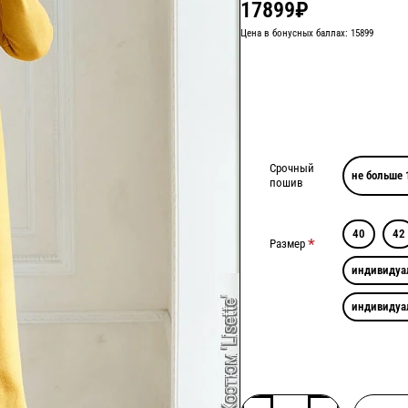
17899₽
Цена в бонусных баллах: 15899
Срочный
не больше 
пошив
40
42
Размер
индивидуа
индивидуа