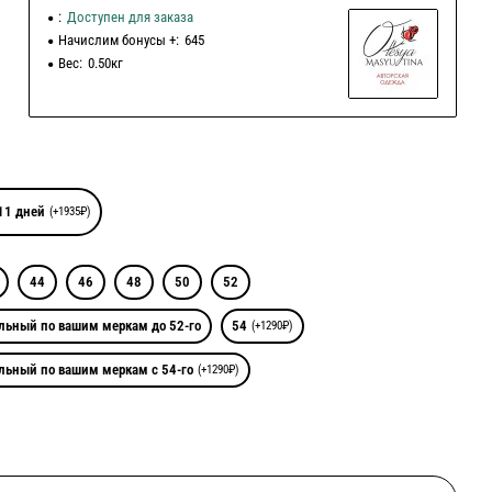
:
Доступен для заказа
Начислим бонусы +:
645
Вес:
0.50кг
11 дней
(+1935₽)
44
46
48
50
52
льный по вашим меркам до 52-го
54
(+1290₽)
льный по вашим меркам с 54-го
(+1290₽)