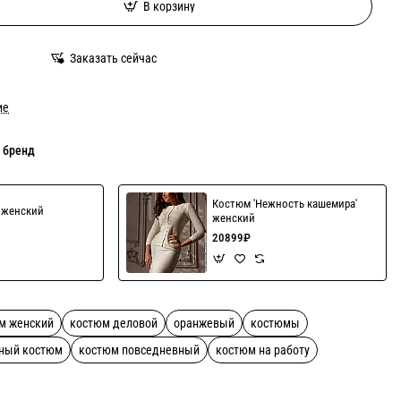
В корзину
Заказать сейчас
ие
 бренд
Костюм 'Нежность кашемира'
' женский
женский
20899₽
м женский
костюм деловой
оранжевый
костюмы
ный костюм
костюм повседневный
костюм на работу