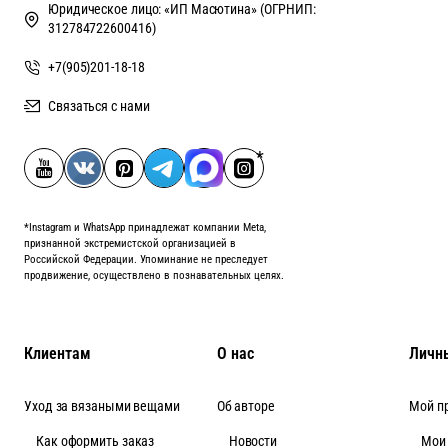
Юридическое лицо: «ИП Масютина» (ОГРНИП:
312784722600416)
+7(905)201-18-18
Связаться с нами
*Instagram и WhatsApp принадлежат компании Meta,
признанной экстремистской организацией в
Российской Федерации. Упоминание не преследует
продвижение, осуществлено в познавательных целях.
Клиентам
О нас
Личн
Уход за вязаными вещами
Об авторе
Мой п
Как оформить заказ
Новости
Мои