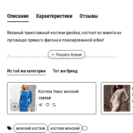
Описание
Характеристики
Отзывы
Вязаный трикотажный костюм-двойка, состоит из жакета на
пуговицах прямого фасона и плисированной юбки!
Возможен пошив в других цветах полушерсти и вискозы с
хлопком, актуальные оттенки в наличии уточняйте!
Из той же категории
Тот же бренд
Брошь как на фото представлена для примера, собственность
стилиста!
Костюм 'Ника' женский
10899₽
женский костюм
костюм женский