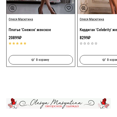
Олеся Масютина
Хит
Олеся Масютина
Платье 'Снежок' женское
Кардиган 'Celebrity' ж
20899₽
8299₽
В корзину
В корз