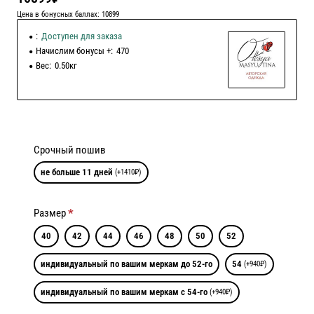
Цена в бонусных баллах: 10899
:
Доступен для заказа
Начислим бонусы +:
470
Вес:
0.50кг
Срочный пошив
не больше 11 дней
(+1410₽)
Размер
40
42
44
46
48
50
52
индивидуальный по вашим меркам до 52-го
54
(+940₽)
индивидуальный по вашим меркам с 54-го
(+940₽)