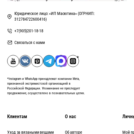
Юридическое лицо: «ИП Масютина» (ОГРНИП:
312784722600416)
+7(905)201-18-18
Связаться с нами
*Instagram и WhatsApp принадлежат компании Meta,
признанной экстремистской организацией в
Российской Федерации. Упоминание не преследует
продвижение, осуществлено в познавательных целях.
Клиентам
О нас
Личн
Уход за вязаными вещами
Об авторе
Мой п