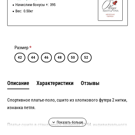
Начислим бонусы +:
395
Вес:
0.50кг
Размер
42
44
46
48
50
52
Описание
Характеристики
Отзывы
Спортивное платье-поло, сшито из хлопкового футера 2 нитки,
изнанка петля.
Платье сшито в стандартных размерах 42-54, индивидуального
пошива в данной модели нет.