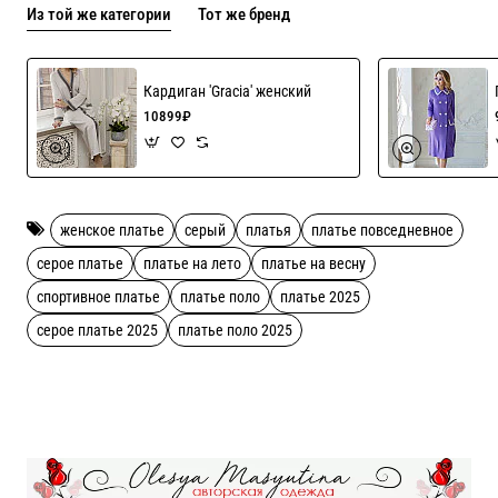
Из той же категории
Тот же бренд
Состав 80% хлопок, 15% полиэстер, 5% эластан!
Кардиган 'Gracia' женский
10899₽
женское платье
серый
платья
платье повседневное
серое платье
платье на лето
платье на весну
спортивное платье
платье поло
платье 2025
серое платье 2025
платье поло 2025