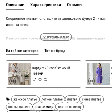
Описание
Характеристики
Отзывы
Спортивное платье-поло, сшито из хлопкового футера 2 нитки,
изнанка петля.
Платье сшито в стандартных размерах 42-54, индивидуального
пошива в данной модели нет.
Из той же категории
Тот же бренд
Состав 80% хлопок, 15% полиэстер, 5% эластан!
Кардиган 'Gracia' женский
10899₽
женское платье
летнее платье
платья
синее платье
платье на лето
платье миди
платье на весну