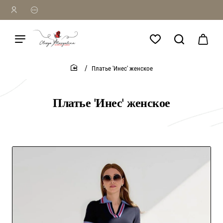
Платье 'Инес' женское
home
Платье 'Инес' женское