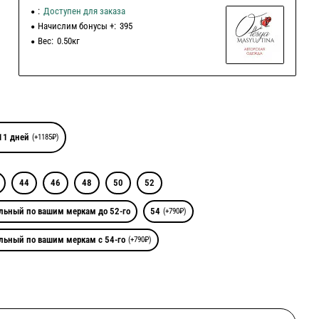
:
Доступен для заказа
Начислим бонусы +:
395
Вес:
0.50кг
11 дней
(+1185₽)
44
46
48
50
52
льный по вашим меркам до 52-го
54
(+790₽)
льный по вашим меркам с 54-го
(+790₽)