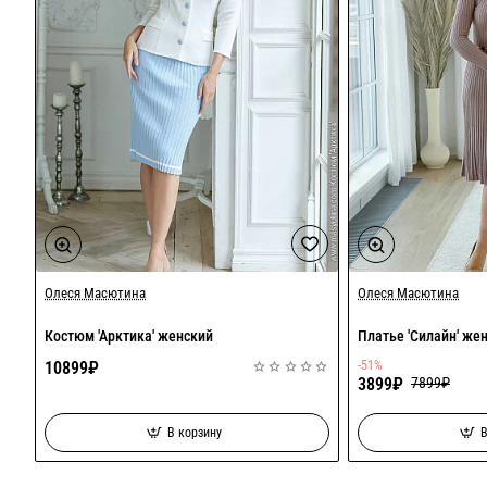
Акция
Олеся Масютина
Олеся Масютина
Костюм 'Арктика' женский
Платье 'Силайн' же
10899₽
-51%
3899₽
7899₽
В корзину
В