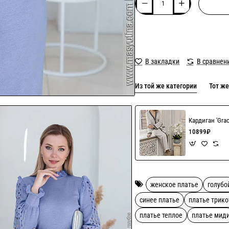
В закладки
В сравнен
Из той же категории
Тот же
Кардиган 'Gra
10899₽
женское платье
голубо
синее платье
платье трик
платье теплое
платье мид