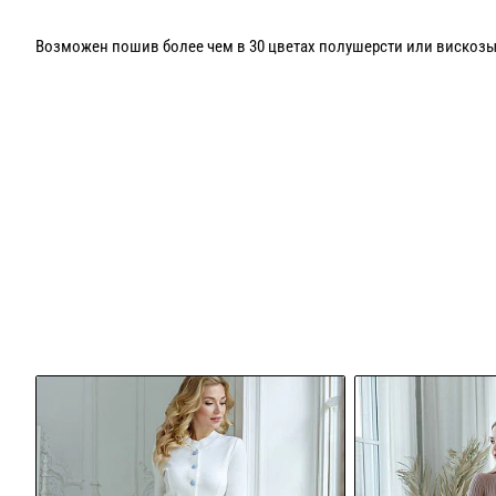
Возможен пошив более чем в 30 цветах полушерсти или вискозы
Индивидуальный пошив до 54 го размера включен в цену!
Рекомендации по уходу ручная стирка