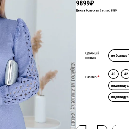
9899₽
Цена в бонусных баллах: 9899
Срочный
не больше 
пошив
40
42
Размер
индивидуа
индивидуа