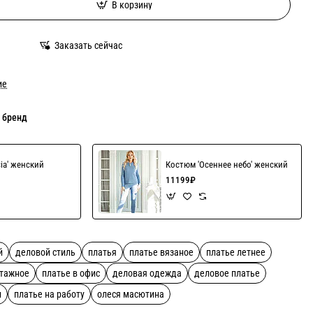
В корзину
Заказать сейчас
ие
 бренд
cia' женский
Костюм 'Осеннее небо' женский
11199₽
й
деловой стиль
платья
платье вязаное
платье летнее
отажное
платье в офис
деловая одежда
деловое платье
и
платье на работу
олеся масютина