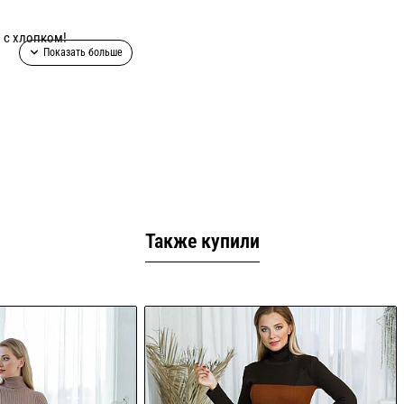
 с хлопком!
Также купили