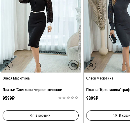
Олеся Масютина
Олеся Масютина
Платье 'Светлана' черное женское
Платье 'Кристалина' гра
9599₽
9899₽
В корзину
В корз