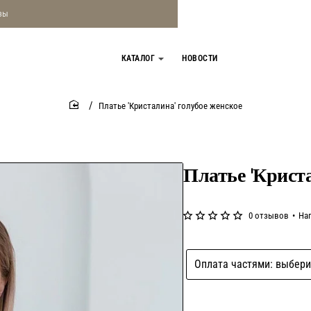
зы
КАТАЛОГ
НОВОСТИ
Платье 'Кристалина' голубое женское
home
Платье 'Криста
0 отзывов
•
На
Оплата частями: выбери