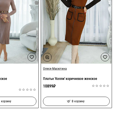
Олеся Масютина
нское
Платье 'Келли' коричневое женское
10899₽
 корзину
В корзину