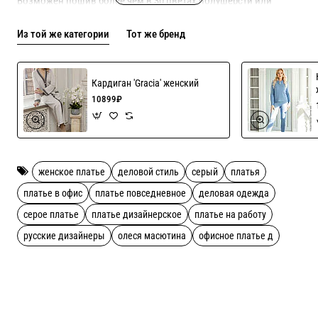
Возможен пошив более чем в 30 цветах полушерсти или
вискозы с хлопком!
Из той же категории
Тот же бренд
Индивидуальный пошив до 54 го размера включен в цену!
Кардиган 'Gracia' женский
Рекомендации по уходу ручная стирка
10899₽
женское платье
деловой стиль
серый
платья
платье в офис
платье повседневное
деловая одежда
серое платье
платье дизайнерское
платье на работу
русские дизайнеры
олеся масютина
офисное платье д