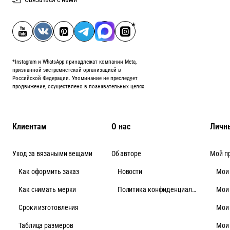
*Instagram и WhatsApp принадлежат компании Meta,
признанной экстремистской организацией в
Российской Федерации. Упоминание не преследует
продвижение, осуществлено в познавательных целях.
Клиентам
О нас
Личн
Уход за вязаными вещами
Об авторе
Мой п
Как оформить заказ
Новости
Мои
Как снимать мерки
Политика конфиденциальности
Мои
Cроки изготовления
Мои
Таблица размеров
Мои