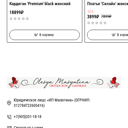
Кардиган 'Premium' black женский
Платье 'Силайн' женс
18899₽
-51%
3899₽
7899₽
В корзину
В корз
Юридическое лицо: «ИП Масютина» (ОГРНИП:
312784722600416)
+7(905)201-18-18
Связаться с нами